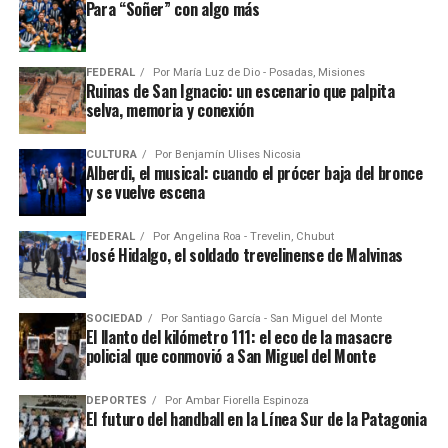
Para “Soñer” con algo más
FEDERAL
Por
María Luz de Dio - Posadas, Misiones
Ruinas de San Ignacio: un escenario que palpita
selva, memoria y conexión
CULTURA
Por
Benjamín Ulises Nicosia
Alberdi, el musical: cuando el prócer baja del bronce
y se vuelve escena
FEDERAL
Por
Angelina Roa - Trevelin, Chubut
José Hidalgo, el soldado trevelinense de Malvinas
SOCIEDAD
Por
Santiago García - San Miguel del Monte
El llanto del kilómetro 111: el eco de la masacre
policial que conmovió a San Miguel del Monte
DEPORTES
Por
Ambar Fiorella Espinoza
El futuro del handball en la Línea Sur de la Patagonia