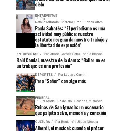
cielo
ENTREVISTAS
Por
Natalia Miranda - Moreno, Gran Buenos Aires
Paula Sabatés: “El periodismo es una
actividad muy pública; nuestro
estatuto resguarda nuestro trabajo y
la libertad de expresión”
ENTREVISTAS
Por
Oriana Gómez Porra - Bahía Blanca
Raúl Candal, maestro de la danza: “Bailar no es
un trabajo: es una profesión”
DEPORTES
Por
Lautaro Cammi
Para “Soñer” con algo más
FEDERAL
Por
María Luz de Dio - Posadas, Misiones
Ruinas de San Ignacio: un escenario
que palpita selva, memoria y conexión
CULTURA
Por
Benjamín Ulises Nicosia
Alberdi, el musical: cuando el prócer