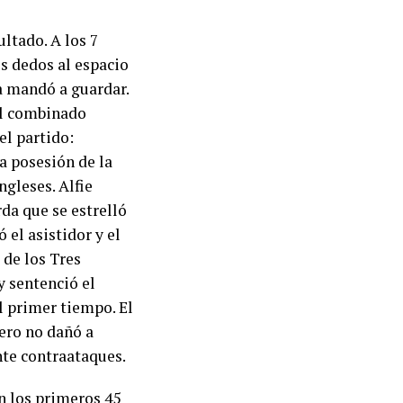
ultado. A los 7
s dedos al espacio
a mandó a guardar.
 El combinado
el partido:
a posesión de la
ngleses. Alfie
rda que se estrelló
 el asistidor y el
 de los Tres
y sentenció el
l primer tiempo. El
ero no dañó a
nte contraataques.
n los primeros 45