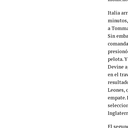
Italia ar
minutos,
a Tommas
Sin embar
comandad
presionó 
pelota. Y
Devine ap
en el tra
resultad
Leones, 
empate. 
seleccio
Inglater
El segun