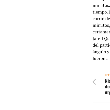
minutos.
tiempo. 
corrió de
minutos, 
certamen
Jarell Qu
del parti
ángulo y 
fueron a 
LEÉ
Ni
de
or