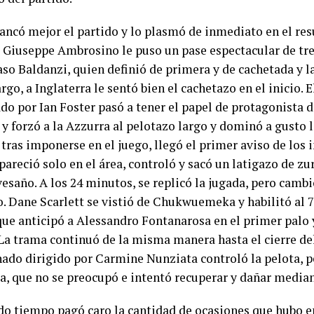
rancó mejor el partido y lo plasmó de inmediato en el res
 Giuseppe Ambrosino le puso un pase espectacular de tre
o Baldanzi, quien definió de primera y de cachetada y l
go, a Inglaterra le sentó bien el cachetazo en el inicio.
o por Ian Foster pasó a tener el papel de protagonista d
y forzó a la Azzurra al pelotazo largo y dominó a gusto l
 tras imponerse en el juego, llegó el primer aviso de los i
areció solo en el área, controló y sacó un latigazo de zu
vesaño. A los 24 minutos, se replicó la jugada, pero cambió
o. Dane Scarlett se vistió de Chukwuemeka y habilitó al 7
que anticipó a Alessandro Fontanarosa en el primer palo 
La trama continuó de la misma manera hasta el cierre de
nado dirigido por Carmine Nunziata controló la pelota, p
ra, que no se preocupó e intentó recuperar y dañar media
do tiempo pagó caro la cantidad de ocasiones que hubo e