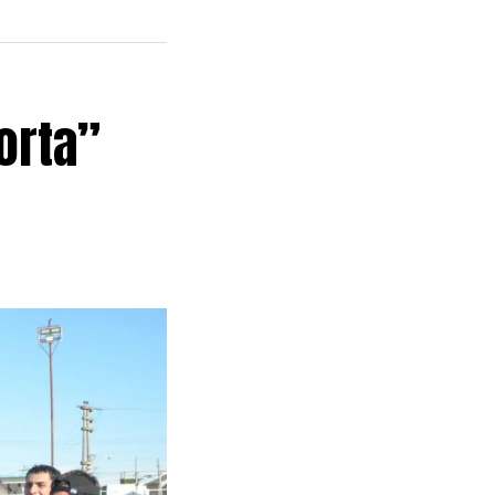
orta”