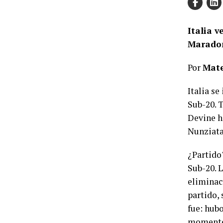
Italia 
Maradon
Por
Mat
Italia se
Sub-20. 
Devine h
Nunziata
¿Partido?
Sub-20. 
eliminac
partido, 
fue: hubo
momento 