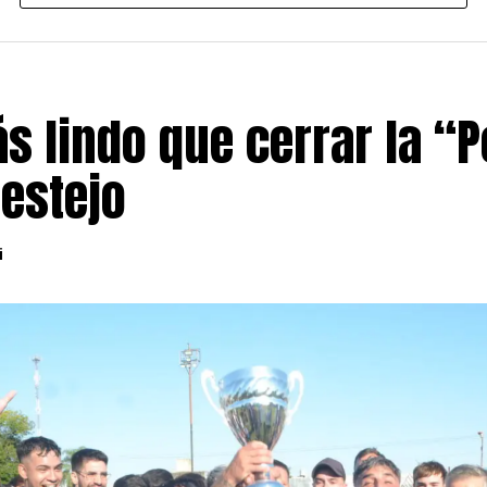
s lindo que cerrar la “P
festejo
i