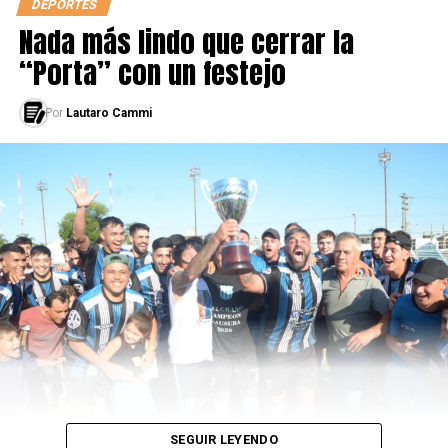
“PUSIMOS A LA ARGENTINA EN EL LUGAR QUE SE
DEPORTES
MERECÍA”
Nada más lindo que cerrar la
“Porta” con un festejo
Por
Lautaro Cammi
SEGUIR LEYENDO