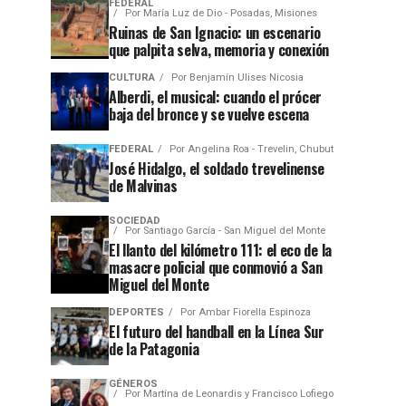
FEDERAL
Por
María Luz de Dio - Posadas, Misiones
Ruinas de San Ignacio: un escenario
que palpita selva, memoria y conexión
CULTURA
Por
Benjamín Ulises Nicosia
Alberdi, el musical: cuando el prócer
baja del bronce y se vuelve escena
FEDERAL
Por
Angelina Roa - Trevelin, Chubut
José Hidalgo, el soldado trevelinense
de Malvinas
SOCIEDAD
Por
Santiago García - San Miguel del Monte
El llanto del kilómetro 111: el eco de la
masacre policial que conmovió a San
Miguel del Monte
DEPORTES
Por
Ambar Fiorella Espinoza
El futuro del handball en la Línea Sur
de la Patagonia
GÉNEROS
Por
Martína de Leonardis y Francisco Lofiego