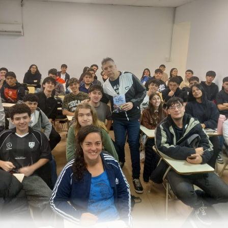
Como todos sabemos, el contexto socio-económico de
la Argentina durante el aislamiento obligatorio debido
al COVID-19 fue muy duro. Pero desde ETER
contuvieron a los estudiantes para que continuaran sus
carreras. “Si bien hubo algunos desertores, a quienes
continuaron se les brindó la posibilidad de prestarles
una computadora. Se dieron 60 equipos con monitor,
para nosotros fue un honor poder ayudarlos”.
Superar obstáculos
¿Cómo producir un video por zoom? La planificación,
los planos, las cámaras son difíciles de plasmar durante
una pandemia. Verónica Rosales, profesora de
Producción Audiovisual en ETER, explicó cuáles fueron
los obstáculos que tuvo que superar para que sus
alumnos pudieran llevar a cabo los trabajos prácticos
propios de la materia: “Fue un desafío muy difícil, pero