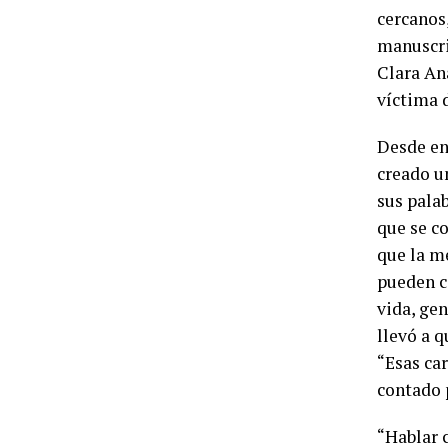
cercanos,
manuscri
Clara An
víctima d
Desde ent
creado u
sus pala
que se co
que la me
pueden c
vida, gen
llevó a 
“Esas car
contado p
“Hablar 