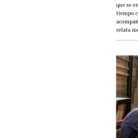
que se en
tiempo c
acompaña
relata me