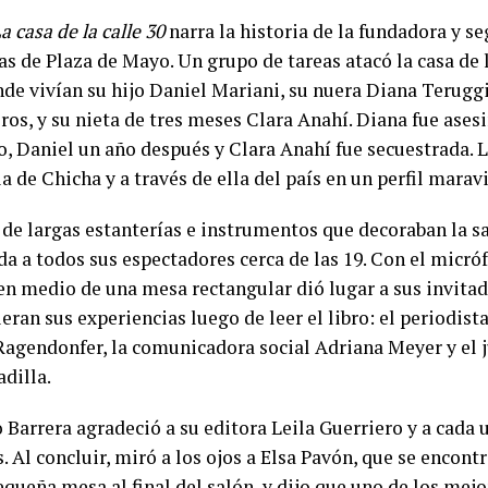
a casa de la calle 30
narra la historia de la fundadora y s
as de Plaza de Mayo. Un grupo de tareas atacó la casa de 
nde vivían su hijo Daniel Mariani, su nuera Diana Terugg
os, y su nieta de tres meses Clara Anahí. Diana fue ases
 Daniel un año después y Clara Anahí fue secuestrada. 
ia de Chicha y a través de ella del país en un perfil maravi
de largas estanterías e instrumentos que decoraban la sal
a a todos sus espectadores cerca de las 19. Con el micró
en medio de una mesa rectangular dió lugar a sus invita
ran sus experiencias luego de leer el libro: el periodist
Ragendonfer, la comunicadora social Adriana Meyer y el j
dilla.
 Barrera agradeció a su editora Leila Guerriero y a cada 
. Al concluir, miró a los ojos a Elsa Pavón, que se encont
queña mesa al final del salón, y dijo que uno de los mejo