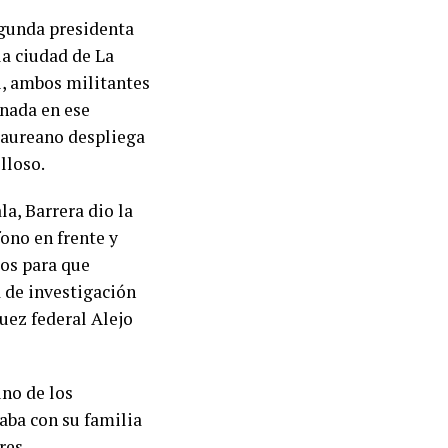
egunda presidenta
la ciudad de La
i, ambos militantes
inada en ese
Laureano despliega
lloso.
a, Barrera dio la
fono en frente y
dos para que
a de investigación
uez federal Alejo
uno de los
raba con su familia
res