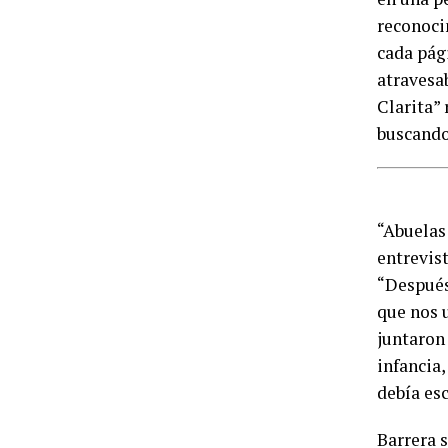
reconocim
cada pági
atravesa
Clarita”
buscando
“Abuelas 
entrevist
“Después
que nos u
juntaron
infancia,
debía esc
Barrera 