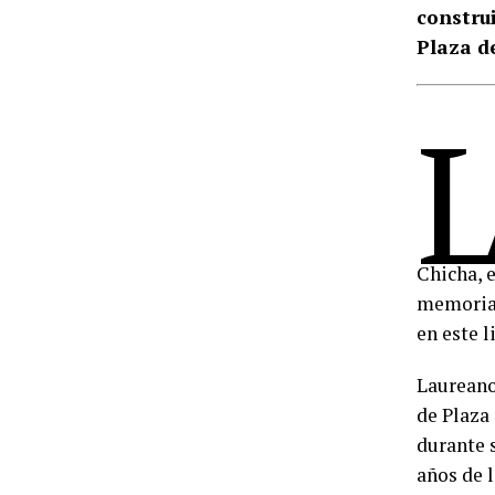
constru
Plaza d
Chicha, e
memoria 
en este l
Laureano,
de Plaza
durante s
años de l