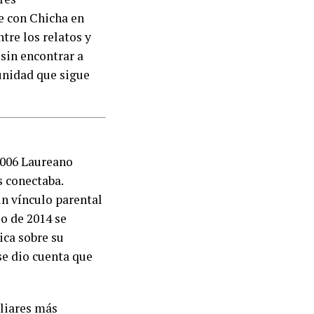
ve con Chicha en
ntre los relatos y
sin encontrar a
munidad que sigue
 2006 Laureano
s conectaba.
n vínculo parental
io de 2014 se
ica sobre su
se dio cuenta que
iliares más