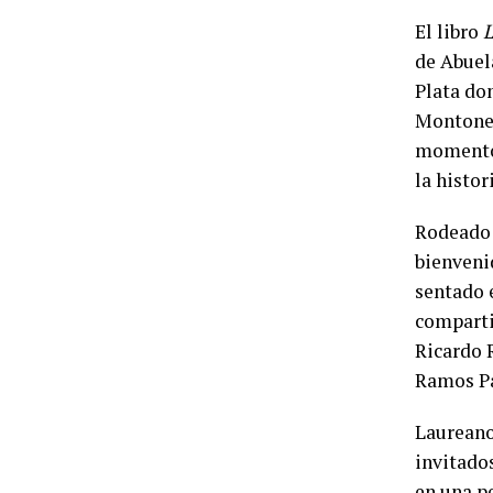
El libro
L
de Abuel
Plata do
Montoner
momento,
la histor
Rodeado 
bienvenid
sentado 
compartie
Ricardo 
Ramos Pa
Laureano
invitados
en una pe