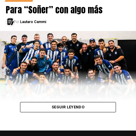
relatar.
Para “Soñer” con algo más
-¿Cómo llevás el trabajo con la pandemia?
Por
Lautaro Cammi
-El trabajo no ha variado tanto de los últimos tiempos,
necesitamos la compu, el zoom y la tele, pero ya pasó a
ser normal para mí. Si pasa más tiempo se me va hacer
más difícil volver al estadio, ahí son tus ojos y si no
agarraste lo que pasó perdiste.
-
SEGUIR LEYENDO