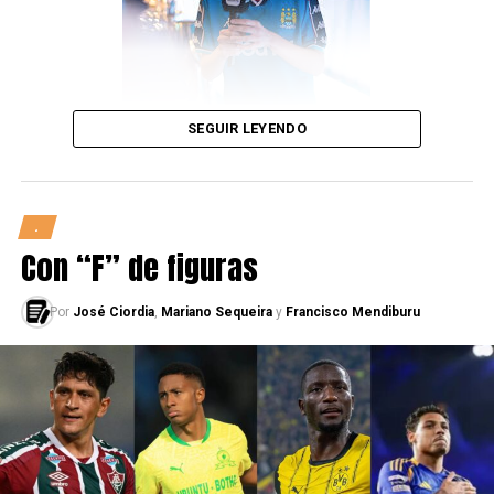
aranceladas y no aranceladas. Entre las aranceladas está
el taller de la memoria y el taller de pintura para
distintas edades y entre las no aranceladas tenemos el
cine gratuito.
SEGUIR LEYENDO
.
Con “F” de figuras
Por
José Ciordia
,
Mariano Sequeira
y
Francisco Mendiburu
—¿En qué estado se encuentra el club debido a la
pandemia?