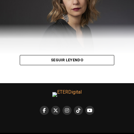
nuevo gimnasio que ya tenía 100 socios, por otro lado,
arrastrábamos una deuda ocasionada por la obra del
nuevo gimnasio que estábamos en proceso de
regularizar gracias a un préstamo del Instituto
Movilizador de Fondos Cooperativos.
—¿En qué consiste el Comité de Crisis?
—Como representante de FEDECIBA (una de las
SEGUIR LEYENDO
federaciones de clubes de barrio de capital)
participamos de la formación de un Comité de Crisis, ahí
nos juntamos con las otras federaciones de la Ciudad
para armar propuestas conjuntas frente a la crisis que
provoca el coronavirus en nuestras instituciones. Estas
propuestas fueron elevadas a las autoridades del
Gobierno de la Ciudad y de la Nación. Fue así como
conseguimos la ayuda financiera de $60.000 pesos para
todos los clubes de la ciudad, que si bien es insuficiente,
por lo menos es una ayuda para enfrentar nuestros