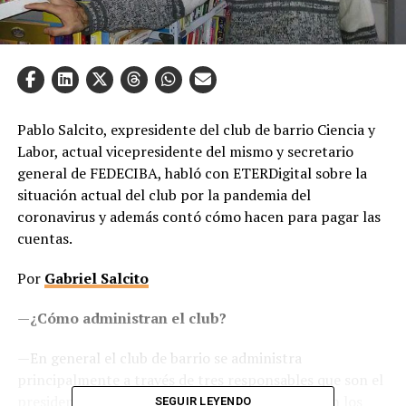
Pablo Salcito, expresidente del club de barrio Ciencia y
Labor, actual vicepresidente del mismo y secretario
general de FEDECIBA, habló con ETERDigital sobre la
situación actual del club por la pandemia del
coronavirus y además contó cómo hacen para pagar las
cuentas.
Por
Gabriel Salcito
—
¿Cómo administran el club?
—En general el club de barrio se administra
principalmente a través de tres responsables que son el
presidente, secretario general y tesorero que son los
SEGUIR LEYENDO