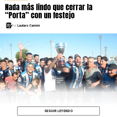
Nada más lindo que cerrar la
“Porta” con un festejo
LEÉ TAMBIÉN
Delfo Cabrera hizo historia
Por
Lautaro Cammi
SEGUIR LEYENDO