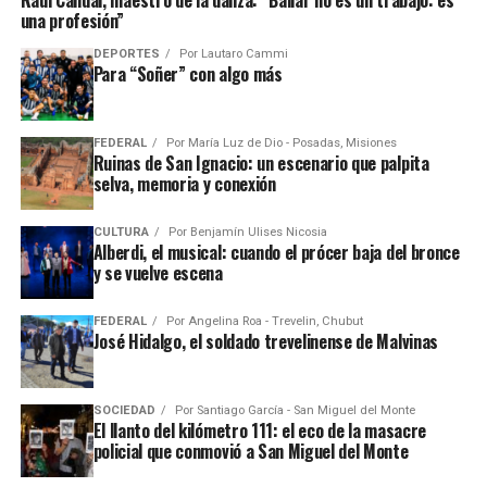
Raúl Candal, maestro de la danza: “Bailar no es un trabajo: es
una profesión”
DEPORTES
Por
Lautaro Cammi
Para “Soñer” con algo más
FEDERAL
Por
María Luz de Dio - Posadas, Misiones
Ruinas de San Ignacio: un escenario que palpita
selva, memoria y conexión
CULTURA
Por
Benjamín Ulises Nicosia
Alberdi, el musical: cuando el prócer baja del bronce
y se vuelve escena
FEDERAL
Por
Angelina Roa - Trevelin, Chubut
José Hidalgo, el soldado trevelinense de Malvinas
SOCIEDAD
Por
Santiago García - San Miguel del Monte
El llanto del kilómetro 111: el eco de la masacre
policial que conmovió a San Miguel del Monte