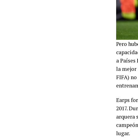
Pero hub
capacida
a Países 
la mejor
FIFA) no
entrena
Earps fo
2017. Dur
arquera 
campeón,
lugar.