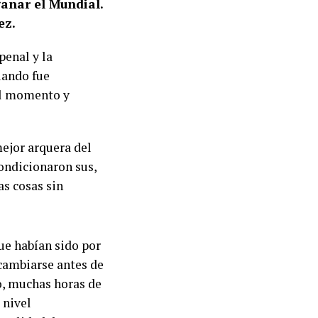
ganar el Mundial.
ez.
penal y la
uando fue
el momento y
mejor arquera del
ondicionaron sus,
as cosas sin
ue habían sido por
 cambiarse antes de
ro, muchas horas de
 nivel