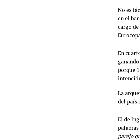
No es fác
en el ban
cargo de
Eurocopa
En cuart
ganando 
porque 1
intención
La arque
del país
El de Ing
palabras
parejo q