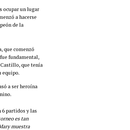
as ocupar un lugar
Comenzó a hacerse
mpeón de la
ña, que comenzó
 fue fundamental,
Castillo, que tenía
u equipo.
asó a ser heroína
enino.
 6 partidos y las
torneo es tan
 Mary muestra