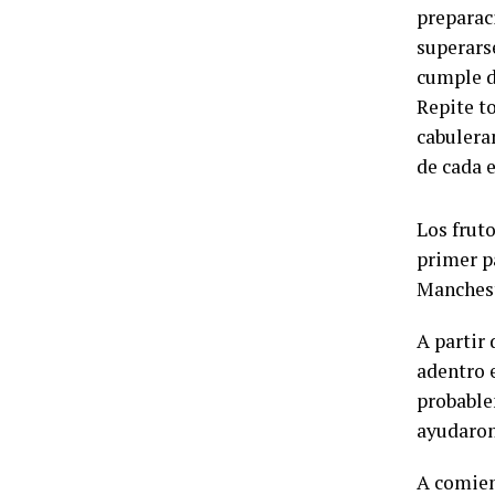
preparaci
superars
cumple d
Repite t
cabulera
de cada 
Los frut
primer p
Manchest
A partir 
adentro 
probable
ayudaron
A comien