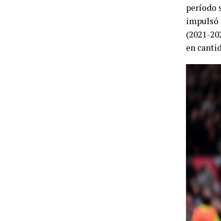
período 
impulsó 
(2021-202
en canti