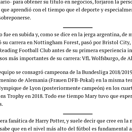
ario- para obtener su título en negocios, forjaron la per
 que aprendió con el tiempo que el deporte y especialme
 sobreponerse.
 fue en subida y, como se dice en la jerga argentina, de 
su carrera en Nottingham Forest, pasó por Bristol City,
 Reading Football Club antes de su primera experiencia i
asos más importantes de su carrera: VfL Wolfsburgo, de 
equipo se consagró campeona de la Bundesliga 2018/2019,
emenino de Alemania (Frauen DFB-Pokal) en la misma te
lympique de Lyon (posteriormente campeón) en los cuarto
s Trophy en 2018. Todo ese tiempo Mary tuvo que espera
s.
era fanática de Harry Potter, y suele decir que cree en la
sabe que en el nivel más alto del fútbol es fundamental