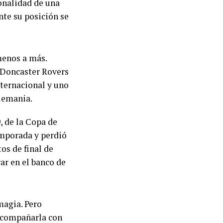
sonalidad de una
nte su posición se
menos a más.
 Doncaster Rovers
nternacional y uno
Alemania.
 de la Copa de
mporada y perdió
s de final de
r en el banco de
 magia. Pero
 acompañarla con