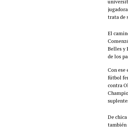
universit
jugadora
trata de
El camino
Comenzó 
Belles y
de los p
Con ese 
fútbol f
contra O
Champion
suplente
De chica 
también 