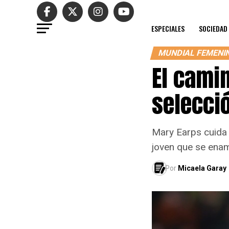
ESPECIALES
SOCIEDAD
MUNDIAL FEMENI
El camin
selecci
Mary Earps cuida e
joven que se enam
Por
Micaela Garay