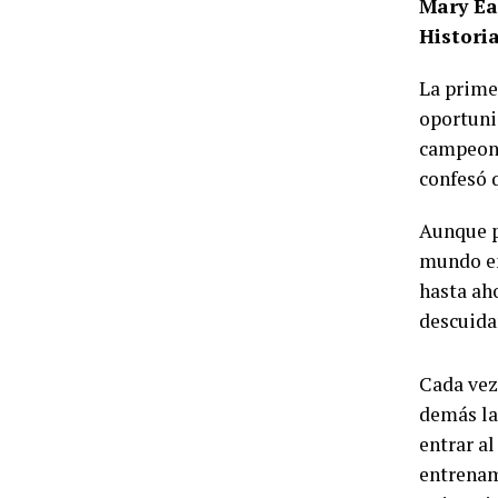
Mary Ear
Histori
La prime
oportuni
campeona
confesó 
Aunque pa
mundo en
hasta ah
descuidar
Cada vez
demás la
entrar al
entrenami