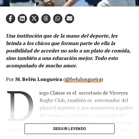
Una institución que de la mano del deporte, les
brinda a los chicos que forman parte de ella la
posibilidad de acceder no solo a un plato de comida,
sino también a una educación mejor. Todo esto
acompañado de mucho amor.
Por
M. Belén Longueira
(
@belulongueira
)
D
iego Claisse es el secretario de Virreyes
Rugby Club, también es entrenador del
plantel superior y por momentos jugador
del mismo. Es abogado y ex jugador del
CASI donde también dirigió. Es uno de los
SEGUIR LEYENDO
creadores de los Espartanos, un grupo que se creó para
poder bajar la tasa de reincidencia delictiva