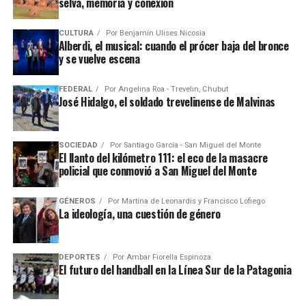
selva, memoria y conexión
CULTURA
Por
Benjamín Ulises Nicosia
Alberdi, el musical: cuando el prócer baja del bronce
y se vuelve escena
FEDERAL
Por
Angelina Roa - Trevelin, Chubut
José Hidalgo, el soldado trevelinense de Malvinas
SOCIEDAD
Por
Santiago García - San Miguel del Monte
El llanto del kilómetro 111: el eco de la masacre
policial que conmovió a San Miguel del Monte
GÉNEROS
Por
Martína de Leonardis y Francisco Lofiego
La ideología, una cuestión de género
DEPORTES
Por
Ambar Fiorella Espinoza
El futuro del handball en la Línea Sur de la Patagonia