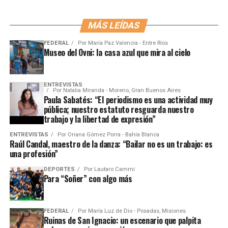
MÁS LEÍDAS
FEDERAL
Por
María Paz Valencia - Entre Ríos
Museo del Ovni: la casa azul que mira al cielo
ENTREVISTAS
Por
Natalia Miranda - Moreno, Gran Buenos Aires
Paula Sabatés: “El periodismo es una actividad muy
pública; nuestro estatuto resguarda nuestro
trabajo y la libertad de expresión”
ENTREVISTAS
Por
Oriana Gómez Porra - Bahía Blanca
Raúl Candal, maestro de la danza: “Bailar no es un trabajo: es
una profesión”
DEPORTES
Por
Lautaro Cammi
Para “Soñer” con algo más
FEDERAL
Por
María Luz de Dio - Posadas, Misiones
Ruinas de San Ignacio: un escenario que palpita