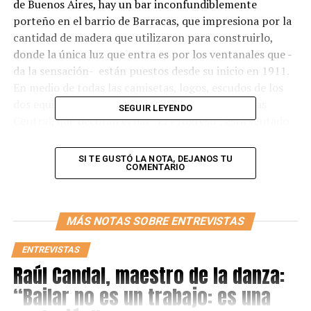
de Buenos Aires, hay un bar inconfundiblemente
porteño en el barrio de Barracas, que impresiona por la
cantidad de madera que utilizaron para construirlo,
donde la única luz que entra es por los ventanales que -
da la sensación- están puestos desde su inicio en 1911.
En medio de todas las camisetas, logos, escudos de los
dos equipos del barrio, Barracas Juniors y Barracas
SEGUIR LEYENDO
Central, que decoran el bar “El Progreso”, está sentado
Diego Capusotto.
SI TE GUSTÓ LA NOTA, DEJANOS TU
En el bar están todos obnubilados por la presencia del
COMENTARIO
humorista, hasta el dueño que le invitó un café. Con su
distintivo pelo largo canoso, camina y se sienta en una
mesa al fondo, que cerca tiene un cartel donde aparece
MÁS NOTAS SOBRE ENTREVISTAS
una foto de él. “Este es mi lugar”, confiesa Capusotto.
ENTREVISTAS
El actor vuelve a los sets de grabación en noviembre
Raúl Candal, maestro de la danza:
debido a que el rodaje de la película en la que está
“Bailar no es un trabajo: es una
trabajando se postergó. La película es de Néstor