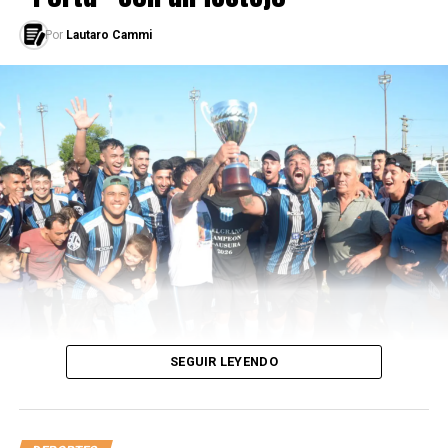
luego el equipo no pudo pasar de ronda.
Por
Lautaro Cammi
Para cumplir ese deseo de probar suerte con todas sus
raíces solo le faltaría ponerse la albiceleste. Aún tendrá
competencias para evaluar el entorno sin ser un
compromiso que lo ate definitivamente al combinado
argentino, del cual se conoce su interés de incorporarlo
de cara al futuro.
LEÉ TAMBIÉN
Inglaterra venció a Uruguay y sueña con pasar a octavos
SEGUIR LEYENDO