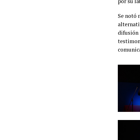
por su l
Se notó 
alternat
difusión 
testimoni
comunica