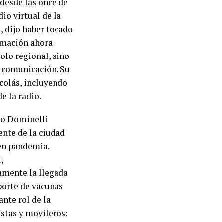
desde las once de
dio virtual de la
, dijo haber tocado
ramación ahora
olo regional, sino
a comunicación. Su
icolás, incluyendo
e la radio.
go Dominelli
ente de la ciudad
 en pandemia.
,
samente la llegada
sporte de vacunas
ante rol de la
istas y movileros: