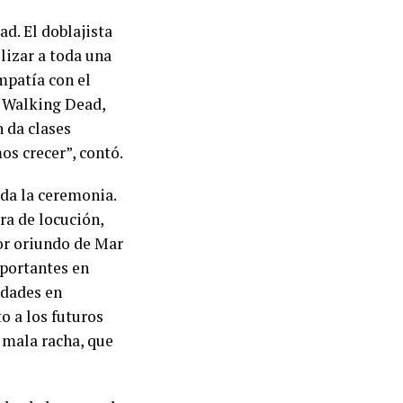
ad. El doblajista
lizar a toda una
mpatía con el
, Walking Dead,
n da clases
os crecer”, contó.
da la ceremonia.
ra de locución,
tor oriundo de Mar
mportantes en
idades en
o a los futuros
 mala racha, que