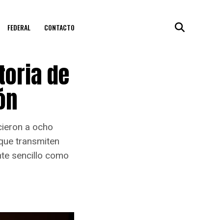
FEDERAL
CONTACTO
toria de
ón
cieron a ocho
 que transmiten
nte sencillo como