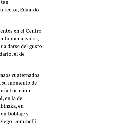
 tan
u rector, Eduardo
entes en el Centro
ser homenajeados,
r a darse del gusto
dario, el de
casos cuaternados.
on su momento de
oría Locución;
, en la de
ubinska, en
 en Doblaje y
 Diego Dominelli