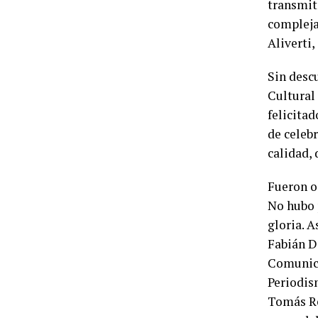
transmit
compleja
Aliverti,
Sin desc
Cultural
felicita
de celebr
calidad,
Fueron o
No hubo 
gloria. 
Fabián D
Comunica
Periodis
Tomás Re