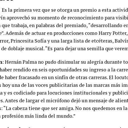
:
Es la primera vez que se otorga un premio a esta activid
vín aprovechó su momento de reconocimiento para visibi
a que trabaja, en palabras del premiado, “desarrollando e
e”. Además de actuar en producciones como Harry Potter
ror, Princesita Sofía y una larga lista de etcéteras, Balví
 de doblaje musical. “Es para dejar una semilla que verem
n
: Hernán Palma no pudo disimular su alegría durante to
haber rendido en seis oportunidades su ingreso a la carre
e haber fracasado en un sinfín de otras carreras. El locu
es hoy una de las voces publicitarias de las marcas más i
a y es codiciado para locuciones institucionales y public
s. Antes de largar el micrófono dejó un mensaje de alient
s: “La cabeza tiene que ser amiga. No nos quedemos en la
la profesión más linda del mundo.”