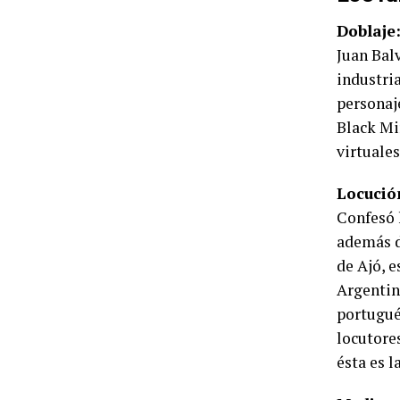
Doblaje
Juan Bal
industri
personaj
Black Mir
virtuales
Locució
Confesó 
además d
de Ajó, 
Argentin
portugué
locutore
ésta es 