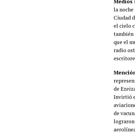
Medios 
la noche 
Ciudad d
el cielo
también 
que el m
radio os
escritore
Mención
represen
de Ezeiz
Invirtió 
aviacion
de vacuna
lograron 
aerolínea