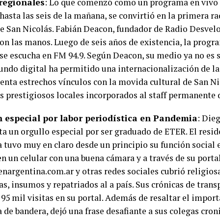
regionales
: Lo que comenzó como un programa en vivo 
hasta las seis de la mañana, se convirtió en la primera ra
e San Nicolás. Fabián Deacon, fundador de Radio Desvelo
 con las manos. Luego de seis años de existencia, la prog
se escucha en FM 94.9. Según Deacon, su medio ya no es s
undo digital ha permitido una internacionalización de l
tenta estrechos vínculos con la movida cultural de San N
s prestigiosos locales incorporados al staff permanente d
 especial por labor periodística en Pandemia
: Die
ta un orgullo especial por ser graduado de ETER. El resid
a tuvo muy en claro desde un principio su función social
en un celular con una buena cámara y a través de su portal
enargentina.com.ar y otras redes sociales cubrió religio
s, insumos y repatriados al a país. Sus crónicas de tran
95 mil visitas en su portal. Además de resaltar el import
 de bandera, dejó una frase desafiante a sus colegas cron