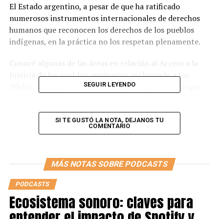
El Estado argentino, a pesar de que ha ratificado
numerosos instrumentos internacionales de derechos
humanos que reconocen los derechos de los pueblos
indígenas, en la práctica no los respetan plenamente.
Conocé algunas de las áreas en relación al Acceso a la
Justicia de los pueblos originarios, incluyendo a los
SEGUIR LEYENDO
Wichis, en los que aún falla el Gobierno nacional y que
están reflejadas en el Episodio 3 de podcast
“Vulnerabilidades y DDHH” como son:
SI TE GUSTÓ LA NOTA, DEJANOS TU
COMENTARIO
Falta de reconocimiento y respeto a los derechos de los
pueblos indígenas: muchos de los derechos consagrados
en estos instrumentos, como el derecho a la tierra, el
MÁS NOTAS SOBRE PODCASTS
derecho a la consulta y el derecho a la participación
efectiva, no se implementan de manera adecuada.
PODCASTS
Ecosistema sonoro: claves para
Falta de acceso a servicios básicos como a la salud, la
educación y el agua potable.
entender el impacto de Spotify y