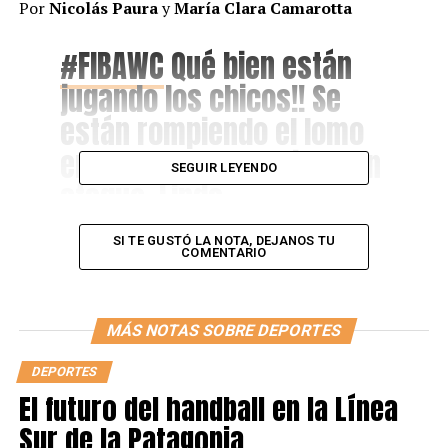
Por
Nicolás Paura
y
María Clara Camarotta
#FIBAWC
Qué bien están
jugando los chicos!! Se
están rompiendo el lomo
en defensa y muy finos en
SEGUIR LEYENDO
ataque. Linda
combinación.
SI TE GUSTÓ LA NOTA, DEJANOS TU
COMENTARIO
— Manu Ginobili (@manuginobili)
September 10, 2019
MÁS NOTAS SOBRE DEPORTES
Selección Argentina de
Básquetbol
DEPORTES
El futuro del handball en la Línea
Sur de la Patagonia
— Pablo Prigioni (@PPrigioni9)
September 10, 2019