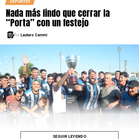
historia otra vez en
DEPORTES
Basquet!!!!
Nada más lindo que cerrar la
“Porta” con un festejo
— Andrés Nocioni (@SoyElChapu)
September 10, 2019
Por
Lautaro Cammi
https://twitter.com/alemontecchia/status/11714074405349
¡ARGENTINA ESTA ENTRE LOS
CUATRO MEJORES DEL
MUNDIAL DE CHINA!
Emocionante victoria ante
Serbia con una tarea
colectiva sublime. ¡El
viernes ante Estados
Unidos o Francia en
SEGUIR LEYENDO