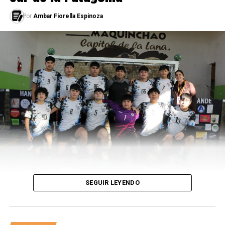
https://twitter.com/cabezadelfino/status/11714055103541
Por
Ambar Fiorella Espinoza
En las lágrimas de Sergio
Santos Hernández están
las sonrisas de cada uno
de nosotros. Porque se
puede llorar de alegría,
claro que sí.
— VSports Team (@VSportsTM)
September 10, 2019
Pueden suspender todos
SEGUIR LEYENDO
los programas de Radio y
Tv!!! Argentina hizo