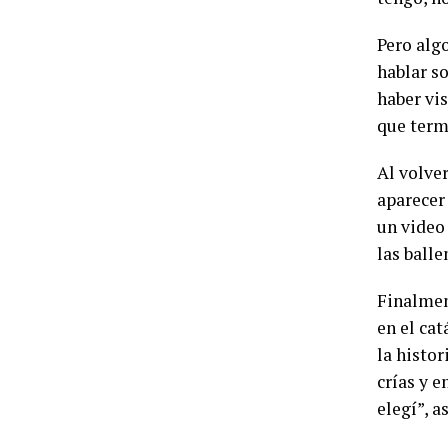
Pero alg
hablar s
haber vi
que term
Al volve
aparecer
un video
las balle
Finalment
en el ca
la histo
crías y e
elegí”, 