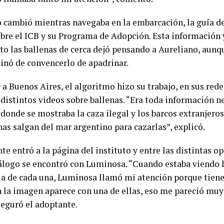
o cambió mientras navegaba en la embarcación, la guía d
obre el ICB y su Programa de Adopción. Esta información 
sto las ballenas de cerca dejó pensando a Aureliano, aunq
inó de convencerlo de apadrinar.
r a Buenos Aires, el algoritmo hizo su trabajo, en sus re
 distintos videos sobre ballenas. “Era toda información n
 donde se mostraba la caza ilegal y los barcos extranjero
nas salgan del mar argentino para cazarlas”, explicó.
e entró a la página del instituto y entre las distintas o
tálogo se encontró con Luminosa. “Cuando estaba viendo l
ria de cada una, Luminosa llamó mi atención porque tiene
n la imagen aparece con una de ellas, eso me pareció muy 
aseguró el adoptante.