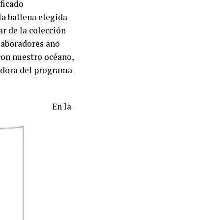
ificado
la ballena elegida
ar de la colección
olaboradores año
 con nuestro océano,
adora del programa
En la