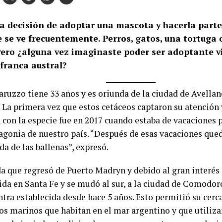
a decisión de adoptar una mascota y hacerla parte 
e se ve frecuentemente. Perros, gatos, una tortuga 
Pero ¿alguna vez imaginaste poder ser adoptante v
 franca austral?
aruzzo tiene 33 años y es oriunda de la ciudad de Avellan
. La primera vez que estos cetáceos captaron su atención 
 con la especie fue en 2017 cuando estaba de vacaciones 
tagonia de nuestro país. “Después de esas vacaciones que
a de las ballenas”, expresó.
a que regresó de Puerto Madryn y debido al gran interés 
vida en Santa Fe y se mudó al sur, a la ciudad de Comodo
ntra establecida desde hace 5 años. Esto permitió su cerc
s marinos que habitan en el mar argentino y que utilizan