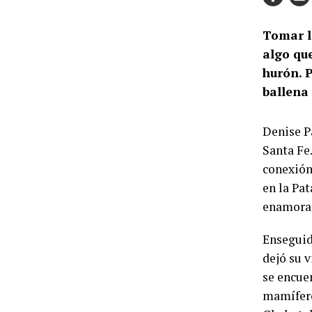
Tomar l
algo qu
hurón. 
ballena
Denise P
Santa Fe
conexión
en la Pa
enamorad
Enseguid
dejó su 
se encue
mamífero