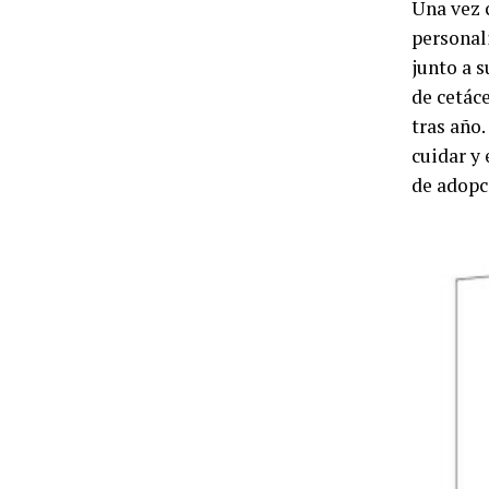
Una vez 
personal
junto a s
de cetác
tras año.
cuidar y
de adopc