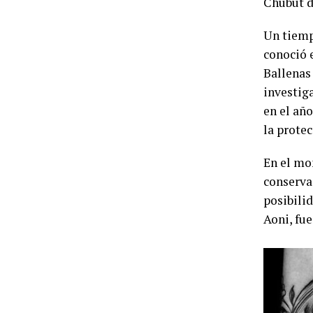
Chubut d
Un tiemp
conoció 
Ballenas 
investig
en el año
la protec
En el mo
conserva
posibili
Aoni, fu