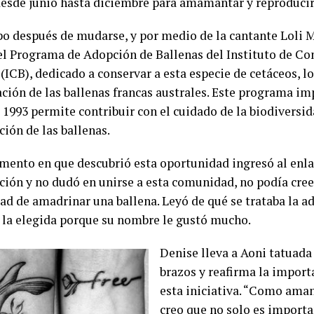
esde junio hasta diciembre para amamantar y reproducir
o después de mudarse, y por medio de la cantante Loli 
el Programa de Adopción de Ballenas del Instituto de Co
(ICB), dedicado a conservar a esta especie de cetáceos, lo
ación de las ballenas francas australes. Este programa im
 1993 permite contribuir con el cuidado de la biodiversid
ción de las ballenas.
mento en que descubrió esta oportunidad ingresó al enl
ción y no dudó en unirse a esta comunidad, no podía cree
dad de amadrinar una ballena. Leyó de qué se trataba la a
e la elegida porque su nombre le gustó mucho.
Denise lleva a Aoni tatuada
brazos y reafirma la import
esta iniciativa. “Como aman
creo que no solo es import