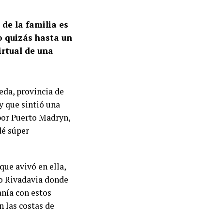
de la familia es
o quizás hasta un
irtual de una
eda, provincia de
y que sintió una
por Puerto Madryn,
dé súper
que avivó en ella,
ro Rivadavia donde
anía con estos
 las costas de