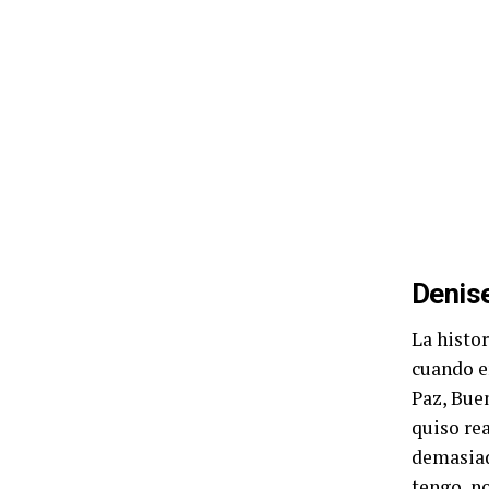
Denise
La histo
cuando e
Paz, Bue
quiso rea
demasiad
tengo, n