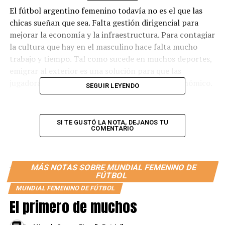
El fútbol argentino femenino todavía no es el que las
chicas sueñan que sea. Falta gestión dirigencial para
mejorar la economía y la infraestructura. Para contagiar
la cultura que hay en el masculino hace falta mucho
trabajo y tiempo. Tal como sucede en muchos deportes,
emigrar al exterior es una solución para que las
jugadoras progresen desde lo deportivo y lo económico.
SEGUIR LEYENDO
Yamila Rodríguez y Lorena Benítez eligieron la ciudad
de Sao Pablo para tomar rodaje y ritmo de cara al
SI TE GUSTÓ LA NOTA, DEJANOS TU
Mundial Femenino a disputarse en Australia y Nueva
COMENTARIO
Zelanda. Ambas jugadoras están en el Verde paulista
desde principio de 2023. Antes, habían compartido
plantel en Boca, donde lograron ser campeonas locales
MÁS NOTAS SOBRE MUNDIAL FEMENINO DE
FÚTBOL
y dominar el fútbol argentino.
MUNDIAL FEMENINO DE FÚTBOL
Yamila, nacida en Misiones, la tuvo que luchar toda su
El primero de muchos
vida para lograr el presente que tiene hoy. Pasó de ser
alcanzapelotas en el equipo de su hermano a ser