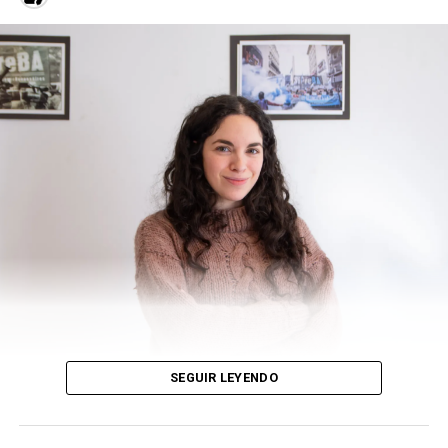
político del Club Atlético River Plate, y después pasé a
ser el social media manager de Grupo 23.
Activo en Instagram, Lautaro llegó a
UNO
gracias a que
su colega, Maité Pistiner, lo vio en redes sociales y le
interesó su perfil. Dice haber tenido la suerte de que lo
stalkeó y confío en él para formar parte de
UNO
.
Mientras saluda a su jefe que pasa por detrás, dice:
“Tuve dos pruebas cuando ingresé, en las dos tuve que
salir con Maité para cubrir eventos en las historias de
Instagram. Primero fuimos a un lugar a comer
empanadas (recuerda sonriendo) y después fuimos a una
convención de tatuajes”.
-¿Qué roles hay dentro de UNO?
SEGUIR LEYENDO
–
Está el jefe de producto que decide desde qué lado se
tratan los productos de noticias, el social media
manager, la community manager que se encarga de