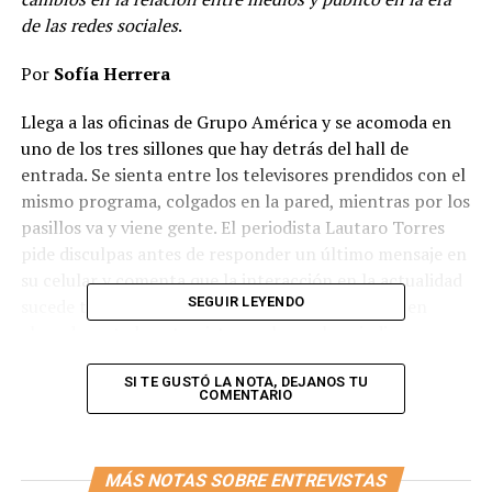
de las redes sociales
.
Por
Sofía Herrera
Llega a las oficinas de Grupo América y se acomoda en
uno de los tres sillones que hay detrás del hall de
entrada. Se sienta entre los televisores prendidos con el
mismo programa, colgados en la pared, mientras por los
pasillos va y viene gente. El periodista Lautaro Torres
pide disculpas antes de responder un último mensaje en
su celular y comenta que la interacción en la actualidad
SEGUIR LEYENDO
sucede todo el tiempo; así es la vida y así, dejará en
claro durante la entrevista, es ahora el periodismo.
La carrera de Torres empezó gracias a un blog en el que
SI TE GUSTÓ LA NOTA, DEJANOS TU
COMENTARIO
hacía reseñas de hamburguesas. No se imaginaba que al
poco tiempo iba a trabajar como Comunnity Manager de
el Ministerio de Cultura de la Nación y del INCAA, ni
MÁS NOTAS SOBRE ENTREVISTAS
más tarde como generador de contenidos audiovisuales