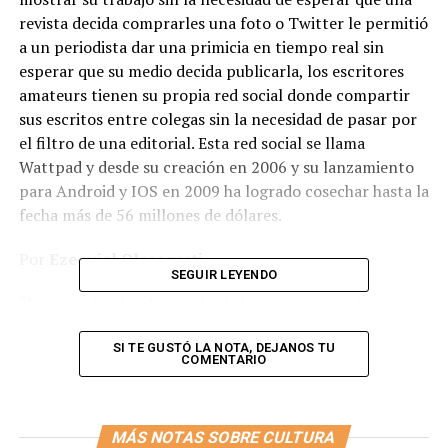
revista decida comprarles una foto o Twitter le permitió
a un periodista dar una primicia en tiempo real sin
esperar que su medio decida publicarla, los escritores
amateurs tienen su propia red social donde compartir
sus escritos entre colegas sin la necesidad de pasar por
el filtro de una editorial. Esta red social se llama
Wattpad y desde su creación en 2006 y su lanzamiento
para Android y IOS en 2009 ha logrado cosechar hasta la
fecha más de 56 millones de dólares.
Por
Ezequiel Olasagasti
SEGUIR LEYENDO
“Estoy en la plataforma desde hace siete años. Lo que
me gusta de ella es que te permite llegar a lectores de
todo el mundo de forma gratuita”, dice la escritora
SI TE GUSTÓ LA NOTA, DEJANOS TU
COMENTARIO
Eliana Denise, autora de dos novelas en la plataforma
que luego fueron publicadas en papel por la editorial
Autores Argentinos. Wattpad cuenta con más de 50
MÁS NOTAS SOBRE CULTURA
millones de usuarios que gastan al menos 20 mil