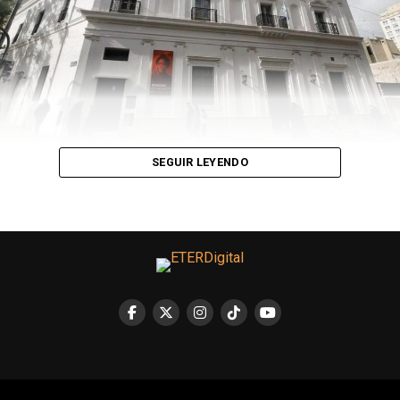
pasado. Lo mismo pasa con “Light as a Feather”
de Alexandra Fletcher que fue estrenadas como serie en
la plataforma de streamings Hulu. Pero la más
trascendente hasta la fecha fue “After” de Anna Todd,
una versión adolescente de Cincuenta sombras de Grey
que llegó a los cines de Argentina a principios de año y
es considerada como uno de los mayores bestsellers de
año para el New York Times.
SEGUIR LEYENDO
En el libro “Mientras escribo” el escritor Stephen King
cuenta que su primera novela “Carrie” fue rechazada por
veinte editoriales De la misma forma, la autora del
exitoso universo de Harry Potter, J.K Rowling confiesa
que fue rechazada muchas veces por las editoriales a las
que mandó su trabajo. “Wattpad es como una feria de
libros, hay obras de calidad y otras que no. “¿Quién
legitima que algo es bueno o no en el arte?”, dice Hernán
de Severled.