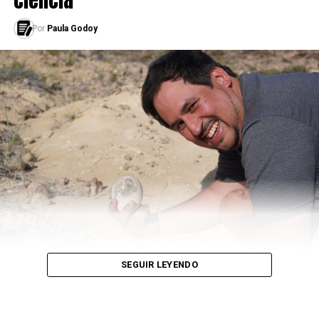
analfabetismo y la mortalidad infantil?
Por
Paula Godoy
-Exacto. Cuba tuvo y tiene sus problemas, pero resolvió
cuestiones que hoy parecen insuperables en Argentina.
–
¿Qué sucedería si se desconoce la deuda externa?
-Peor que ahora no vamos a estar. Y van a quedar en el
país millones de dólares que actualmente se nos van por
esos pagos.
–
Si no se pudiese lograr la revolución socialista,
¿podríamos, de mínima, aspirar a un capitalismo
con sensibilidad social, donde nadie esté por debajo
de un nivel de vida digno? ¿Se planteó esa
alternativa?
SEGUIR LEYENDO
-Esa alternativa no está planteada en la realidad.
Nuestras naciones no cuentan con los ingresos de