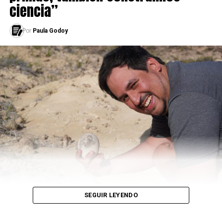
ciencia”
Por
Paula Godoy
-Después del programa que te dio fama, seguiste
participando
de peleas por tu cuenta, ¿qué
diferencia hay entre ser un
luchador independiente y
tener un contrato?
-Ahora tengo la libertad de poder luchar para quien yo
quiera. Cuando tenía un contrato sólo podía pelear
contra quienes me decían los que me contrataban.
-¿Cual es tu sueño hoy?
SEGUIR LEYENDO
-Me gustaría volver a la pantalla. El sueño de mi vida
sería que me llamara la promoción de lucha libre “World