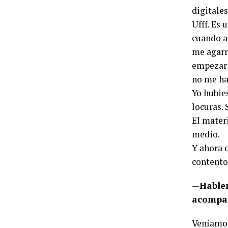
digitales
Ufff. Es 
cuando a
me agarr
empezar 
no me ha
Yo hubie
locuras. 
El materi
medio.
Y ahora 
contento
—
Hablem
acompañ
Veníamos