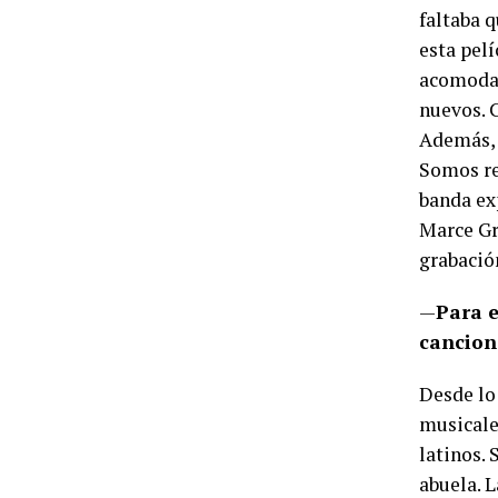
faltaba 
esta pel
acomodar
nuevos. 
Además, 
Somos re
banda ex
Marce Gr
grabació
—
Para e
cancion
Desde lo 
musicale
latinos.
abuela. L