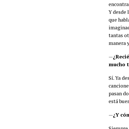
encontra
Y desde 
que habl
imaginac
tantas ot
manera y 
—
¿Recié
mucho t
Sí. Ya d
canciones
pasan dos
está bue
—
¿Y có
Siempre 