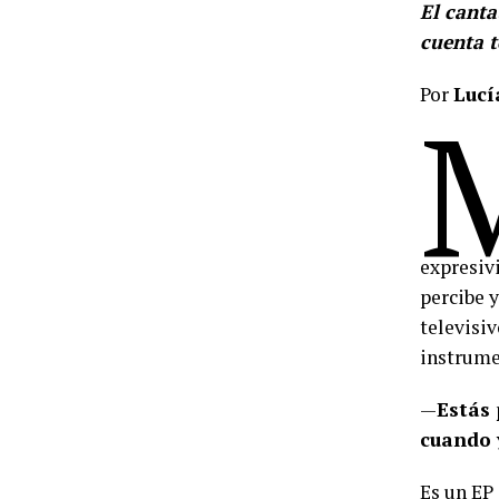
El canta
cuenta t
Por
Lucí
expresiv
percibe 
televisiv
instrume
—
Estás 
cuando 
Es un EP