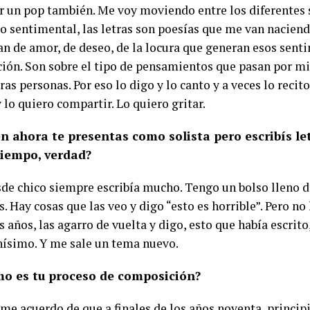
r un pop también. Me voy moviendo entre los diferentes
lo sentimental, las letras son poesías que me van nacien
an de amor, de deseo, de la locura que generan esos senti
ión. Son sobre el tipo de pensamientos que pasan por mi 
ras personas. Por eso lo digo y lo canto y a veces lo recito
lo quiero compartir. Lo quiero gritar.
n ahora te presentas como solista pero escribís le
iempo, verdad?
esde chico siempre escribía mucho. Tengo un bolso lleno d
. Hay cosas que las veo y digo “esto es horrible”. Pero no
 años, las agarro de vuelta y digo, esto que había escrito
nísimo. Y me sale un tema nuevo.
mo es tu proceso de composición?
me acuerdo de que a finales de los años noventa, principi