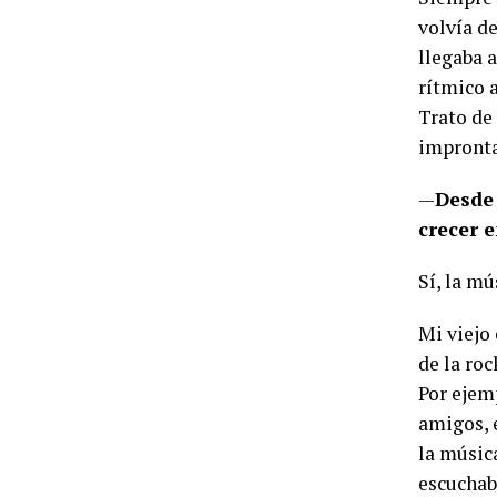
volvía d
llegaba a
rítmico 
Trato de
impronta
—
Desde 
crecer 
Sí, la mú
Mi viejo 
de la ro
Por ejem
amigos, e
la músic
escuchaba