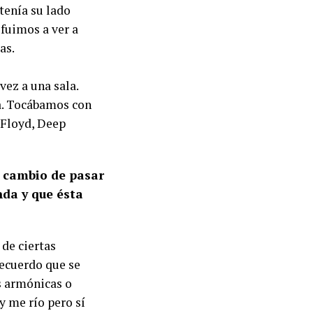
tenía su lado
 fuimos a ver a
as.
vez a una sala.
ra. Tocábamos con
 Floyd, Deep
e cambio de pasar
nda y que ésta
de ciertas
Recuerdo que se
es armónicas o
y me río pero sí