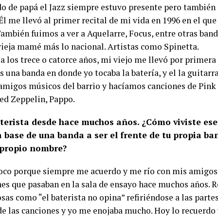
ado de papá el Jazz siempre estuvo presente pero también 
Él me llevó al primer recital de mi vida en 1996 en el que
ambién fuimos a ver a Aquelarre, Focus, entre otras band
vieja mamé más lo nacional. Artistas como Spinetta.
 los trece o catorce años, mi viejo me llevó por primera 
 una banda en donde yo tocaba la batería, y el la guitar
amigos músicos del barrio y hacíamos canciones de Pink
Led Zeppelin, Pappo.
terista desde hace muchos años. ¿Cómo viviste es
a base de una banda a ser el frente de tu propia ba
u propio nombre?
oco porque siempre me acuerdo y me río con mis amigos 
nes que pasaban en la sala de ensayo hace muchos años. 
sas como “el baterista no opina” refiriéndose a las part
de las canciones y yo me enojaba mucho. Hoy lo recuerdo 