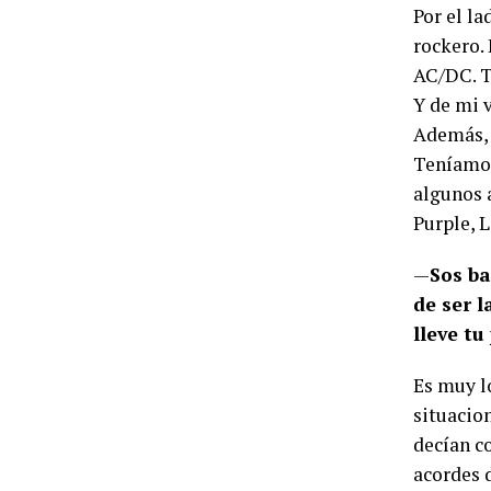
Por el l
rockero. 
AC/DC. T
Y de mi 
Además, a
Teníamos
algunos 
Purple, 
—
Sos ba
de ser l
lleve t
Es muy l
situacio
decían co
acordes 