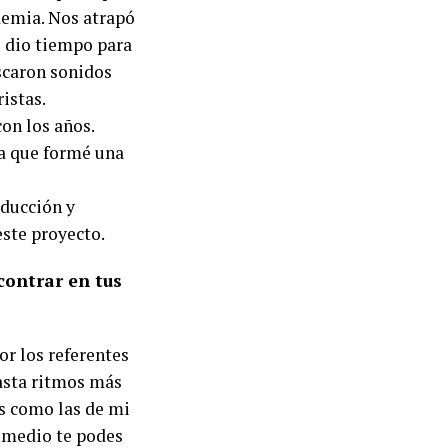
demia. Nos atrapó
e dio tiempo para
scaron sonidos
ristas.
on los años.
a que formé una
oducción y
este proyecto.
contrar en tus
or los referentes
asta ritmos más
es como las de mi
el medio te podes