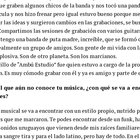
que graben algunos chicos de la banda y nos tocó una pan
ícula y nos hizo frenar pero igual estuvo bueno porque m
 las ideas y surgieron cambios en las grabaciones, se bu
Compartimos las sesiones de grabación con varios guitar
tengo una banda de puta madre, increíble, que se formó c
almente un grupo de amigos. Son gente de mi vida con l
plosiva. Son de otro planeta. Son los marcianos.
illo de “Ambú Estudio” fue quien estuvo a cargo de la pr
n. Es muy cómodo grabar con él y ya es amigo y parte de 
l que aún no conoce tu música, ¿con qué se va a en
es?
musical se va a encontrar con un estilo propio, nutrido p
s que me marcaron. Te podes encontrar desde un funk, h
 Sonidos uruguayos que vienen desde mis raíces familiar
a sangre tira y para el lado latino, pero hay de todo. En 