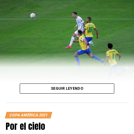
repitió, esta vez con el “Fideo” que recibió una infracción
luego de una larga corrida, donde Lionel efectuó el tiro
libre y lo transformó en el tercer gol. El rosarino se
erigió como la figura del compromiso, dejando un saldo
de un gol y dos asistencias para completar los cuatro
goles y cinco asistencias en la competición.
El rival será Colombia en semifinales.
LEÉ TAMBIÉN
Scaloni sigue subiendo escalones
SEGUIR LEYENDO
COPA AMÉRICA 2021
Por el cielo