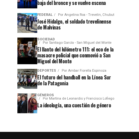
baja del bronce y se vuelve escena
FEDERAL
Por
Angelina Roa - Trevelin, Chubut
José Hidalgo, el soldado trevelinense
de Malvinas
SOCIEDAD
Por
Santiago García - San Miguel del Monte
El llanto del kilómetro 111: el eco de la
masacre policial que conmovió a San
Miguel del Monte
DEPORTES
Por
Ambar Fiorella Espinoza
El futuro del handball en la Línea Sur
de la Patagonia
GÉNEROS
Por
Martína de Leonardis y Francisco Lofiego
La ideología, una cuestión de género