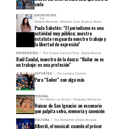
cielo
ENTREVISTAS
Por
Natalia Miranda - Moreno, Gran Buenos Aires
Paula Sabatés: “El periodismo es una
actividad muy pública; nuestro
estatuto resguarda nuestro trabajo y
la libertad de expresión”
ENTREVISTAS
Por
Oriana Gómez Porra - Bahía Blanca
Raúl Candal, maestro de la danza: “Bailar no es
un trabajo: es una profesión”
DEPORTES
Por
Lautaro Cammi
Para “Soñer” con algo más
FEDERAL
Por
María Luz de Dio - Posadas, Misiones
Ruinas de San Ignacio: un escenario
que palpita selva, memoria y conexión
CULTURA
Por
Benjamín Ulises Nicosia
Alberdi, el musical: cuando el prócer