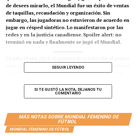
de desees mirarlo, el Mundial fue un éxito de ventas
de taquillas, recaudación y organización. Sin
embargo, las jugadoras no estuvieron de acuerdo en
jugar en césped sintético. Lo manifestaron por las
redes y en la justicia canadiense. Spoiler alert: no
terminó en nada y finalmente se jugó el Mundial.
Llegaba el año 2014, el primero de octubre fue el primer
gran problema para la FIFA cuando más de 40 jugadoras
SEGUIR LEYENDO
de 12 diferentes países llevaron una denuncia formal
ante el tribunal de justicia de Ontario contra la FIFA y el
Comité Organizacional de Fútbol de Canadá por
SI TE GUSTÓ LA NOTA, DEJANOS TU
COMENTARIO
discriminación de género. En simples términos, las
jugadoras denunciaron al ente más importante del
fútbol, por haberlas discriminado por tener genitales
diferentes, debido a que las obligaron a jugar un Mundial
MÁS NOTAS SOBRE MUNDIAL FEMENINO DE
FÚTBOL
en canchas 100% sintéticas.
MUNDIAL FEMENINO DE FÚTBOL