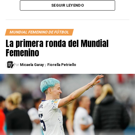
SEGUIR LEYENDO
Las jugadoras no solo cuestionaron el deterioro del
juego debido al campo, sino también, a las altas
probabilidades de lesiones musculares.
MUNDIAL FEMENINO DE FÚTBOL
Las
La primera ronda del Mundial
Femenino
Por
Micaela Garay
y
Fiorella Petriello