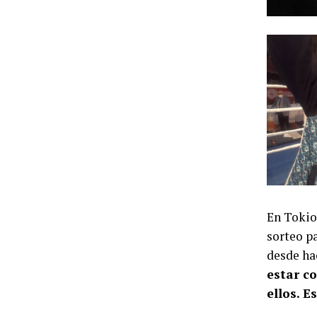
En Tokio
sorteo pa
desde hac
estar c
ellos. 