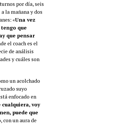
urnos por día, seis
o a la mañana y dos
anes: «
Una vez
e tengo que
hay que pensar
de el coach es el
cie de análisis
ades y cuáles son
como un acolchado
 cruzado suyo
está enfocado en
 cualquiera, voy
anen, puede que
ó, con un aura de