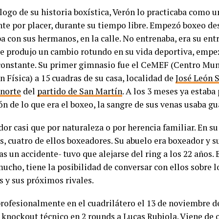
logo de su historia boxística, Verón lo practicaba como u
e por placer, durante su tiempo libre. Empezó boxeo d
a con sus hermanos, en la calle. No entrenaba, era su ent
se produjo un cambio rotundo en su vida deportiva, empe
onstante. Su primer gimnasio fue el CeMEF (Centro Mun
 Física) a 15 cuadras de su casa, localidad de
José León 
norte
del
partido de San Martín
. A los 3 meses ya estaba
n de lo que era el boxeo, la sangre de sus venas usaba gu
or casi que por naturaleza o por herencia familiar. En s
, cuatro de ellos boxeadores. Su abuelo era boxeador y s
as un accidente- tuvo que alejarse del ring a los 22 años.
mucho, tiene la posibilidad de conversar con ellos sobre 
s y sus próximos rivales.
rofesionalmente en el cuadrilátero el 13 de noviembre de
 knockout técnico en 2 rounds a Lucas Rubiola. Viene de 