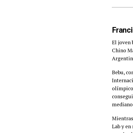
Franci
El joven
Chino Ma
Argentin
Bebu, co
Internac
olímpico
consegui
mediano 
Mientras
Lab y en