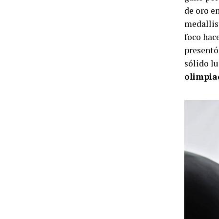
de oro e
medallis
foco hac
presentó
sólido lu
olimpiad