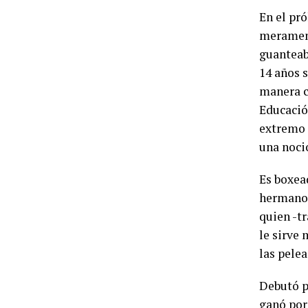
En el pró
merament
guanteab
14 años 
manera c
Educación
extremo
una noció
Es boxead
hermanos
quien -tr
le sirve 
las pelea
Debutó p
ganó por