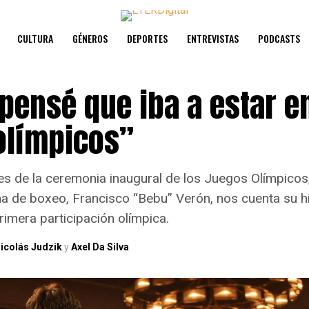
CULTURA
GÉNEROS
DEPORTES
ENTREVISTAS
PODCASTS
pensé que iba a estar e
olímpicos”
 de la ceremonia inaugural de los Juegos Olímpicos, e
na de boxeo, Francisco “Bebu” Verón, nos cuenta su h
rimera participación olímpica.
icolás Judzik
y
Axel Da Silva