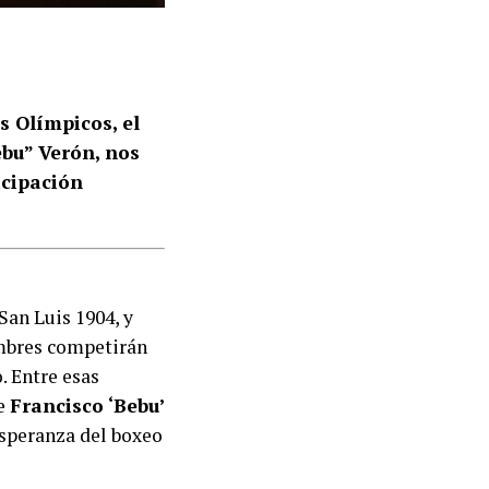
s Olímpicos, el
ebu” Verón, nos
icipación
San Luis 1904, y
ombres competirán
. Entre esas
de
Francisco ‘Bebu’
 esperanza del boxeo