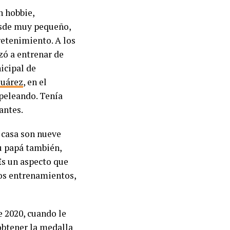
n hobbie,
esde muy pequeño,
retenimiento. A los
zó a entrenar de
icipal de
Suárez
, en el
 peleando. Tenía
antes.
u casa son nueve
u papá también,
 Es un aspecto que
los entrenamientos,
 2020, cuando le
obtener la medalla