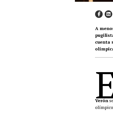
A menos
pugilist
cuenta 
olímpic
Verón
se
olímpico