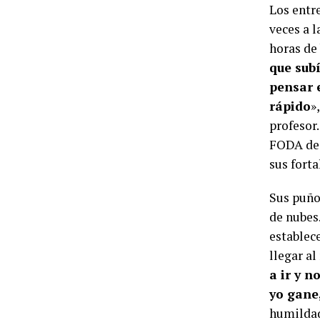
Los entr
veces a 
horas de 
que subí
pensar
rápido
»
profesor
FODA de 
sus forta
Sus puño
de nubes.
establec
llegar al
a ir y n
yo gane,
humildad