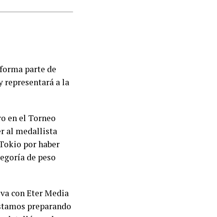
 forma parte de
 representará a la
ro en el Torneo
r al medallista
 Tokio por haber
tegoría de peso
iva con Eter Media
 estamos preparando