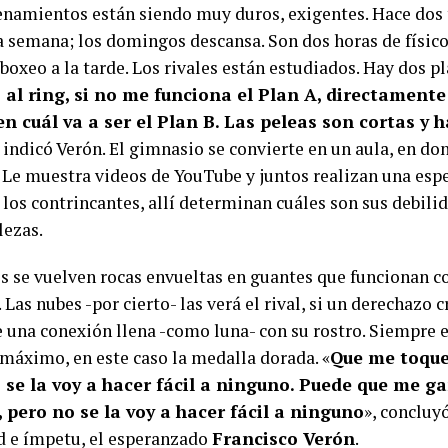
enamientos están siendo muy duros, exigentes. Hace dos t
la semana; los domingos descansa. Son dos horas de físic
boxeo a la tarde. Los rivales están estudiados. Hay dos pl
 al ring, si no me funciona el Plan A, directament
 en
cuál va a ser el Plan B. Las peleas son cortas y 
, indicó Verón. El gimnasio se convierte en un aula, en don
. Le muestra videos de YouTube y juntos realizan una espe
los contrincantes, allí determinan cuáles son sus debilid
lezas.
s se vuelven rocas envueltas en guantes que funcionan 
 Las nubes -por cierto- las verá el rival, si un derechazo
e una conexión llena -como luna- con su rostro. Siempre 
 máximo, en este caso la medalla dorada. «
Que me toque
o se la voy a hacer fácil a ninguno. Puede que me g
 pero no se la voy a hacer fácil a ninguno
», concluy
 e ímpetu, el esperanzado
Francisco Verón
.