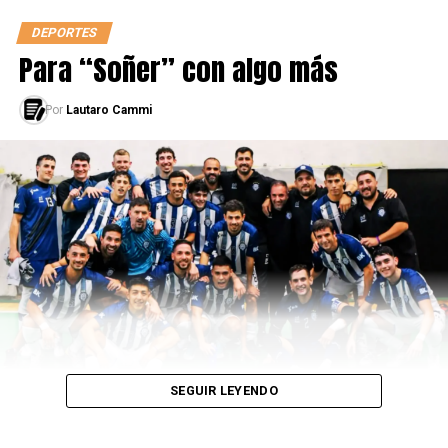
DEPORTES
Para “Soñer” con algo más
Por
Lautaro Cammi
Gabriel Deck
: El “
tortu
” es otra de las grandes
apariciones estos últimos años. Su posición habitual es
de Alero, pero también se puede adaptar a jugar como
Ala-Pívot. El nacido en Santiago del Estero actualmente
pertenece a los Oklahoma City Thunder, franquicia de la
NBA. Si bien lleva muy poco tiempo en la liga, ya se nota
su potencial y todo lo que le puede aportar al conjunto
del estado de Washington.
SEGUIR LEYENDO