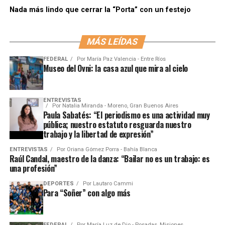
Nada más lindo que cerrar la “Porta” con un festejo
MÁS LEÍDAS
FEDERAL
Por
María Paz Valencia - Entre Ríos
Museo del Ovni: la casa azul que mira al cielo
ENTREVISTAS
Por
Natalia Miranda - Moreno, Gran Buenos Aires
Paula Sabatés: “El periodismo es una actividad muy
pública; nuestro estatuto resguarda nuestro
trabajo y la libertad de expresión”
ENTREVISTAS
Por
Oriana Gómez Porra - Bahía Blanca
Raúl Candal, maestro de la danza: “Bailar no es un trabajo: es
una profesión”
DEPORTES
Por
Lautaro Cammi
Para “Soñer” con algo más
FEDERAL
Por
María Luz de Dio - Posadas, Misiones