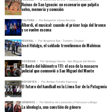
Ruinas de San Ignacio: un escenario que palpita
selva, memoria y conexión
CULTURA
Por
Benjamín Ulises Nicosia
Alberdi, el musical: cuando el prócer baja del bronce
y se vuelve escena
FEDERAL
Por
Angelina Roa - Trevelin, Chubut
José Hidalgo, el soldado trevelinense de Malvinas
SOCIEDAD
Por
Santiago García - San Miguel del Monte
El llanto del kilómetro 111: el eco de la masacre
policial que conmovió a San Miguel del Monte
DEPORTES
Por
Ambar Fiorella Espinoza
El futuro del handball en la Línea Sur de la Patagonia
GÉNEROS
Por
Martína de Leonardis y Francisco Lofiego
La ideología, una cuestión de género