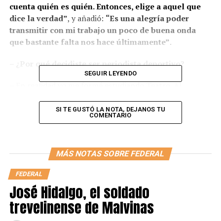
cuenta quién es quién. Entonces, elige a aquel que
dice la verdad”
, y añadió:
“Es una alegría poder
transmitir con mi trabajo un poco de buena onda
que bastante falta nos hace últimamente”
.
– ¿Por qué decidiste ser periodista deportivo?
SEGUIR LEYENDO
– En realidad yo me formé estudiando Teatro. Al
estudiar Teatro me dio la posibilidad de poder ejercer
este laburo que me tocó en TyC, en el que pude mezclar
SI TE GUSTÓ LA NOTA, DEJANOS TU
COMENTARIO
un poco de humor con las preguntas de rigor de ese
momento. Ese fue mi inicio: uní mi pasión por el fútbol
con un poco de humor. Luego, estudié para ser
MÁS NOTAS SOBRE FEDERAL
productor de TV en Canal 7. Fue hace más de 30 años.
Eso fue lo que me dio el empujón para trabajar en los
FEDERAL
medios.
José Hidalgo, el soldado
– ¿A qué edad te recibiste?
trevelinense de Malvinas