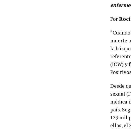
enferme
Por
Rocí
“Cuando 
muerte o 
la búsqu
referent
(ICW) y 
Positivo
Desde qu
sexual (I
médica i
país. Seg
129 mil p
ellas, el