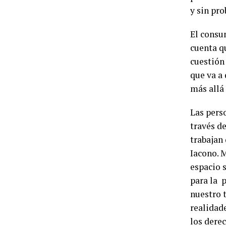
y sin pr
El consu
cuenta qu
cuestión 
que va a
más allá 
Las pers
través d
trabajan
Iacono. M
espacio 
para la p
nuestro 
realidad
los dere