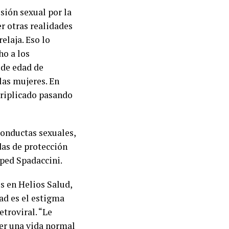
sión sexual por la
er otras realidades
relaja. Eso lo
ho a los
 de edad de
las mujeres. En
 triplicado pasando
conductas sexuales,
das de protección
sped Spadaccini.
os en Helios Salud,
tad es el estigma
etroviral. “Le
ner una vida normal