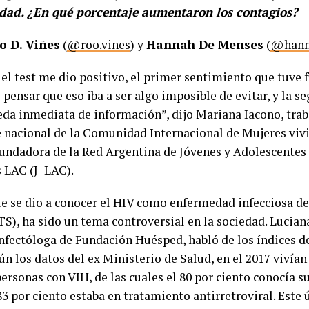
dad. ¿En qué porcentaje aumentaron los contagios?
o D. Viñes
(
@roo.vines
) y
Hannah De Menses
(
@hann
el test me dio positivo, el primer sentimiento que tuve f
pensar que eso iba a ser algo imposible de evitar, y la s
eda inmediata de información”, dijo Mariana Iacono, trab
e nacional de la Comunidad Internacional de Mujeres vi
fundadora de la Red Argentina de Jóvenes y Adolescentes 
s LAC (J+LAC).
e se dio a conocer el HIV como enfermedad infecciosa d
TS), ha sido un tema controversial en la sociedad. Lucian
nfectóloga de Fundación Huésped, habló de los índices d
ún los datos del ex Ministerio de Salud, en el 2017 vivían
ersonas con VIH, de las cuales el 80 por ciento conocía su
 83 por ciento estaba en tratamiento antirretroviral. Este