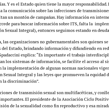
ías. Y es el Estado quien tiene la mayor responsabilidad.
 a la comunicación sobre las infecciones de transmisione
altan un montón de campañas. Hay información en interne
cede para buscar información sobre ITS, falta la implem
ón Sexual Integral), entonces seguimos estando en deuda
a, las organizaciones no gubernamentales son quienes se 
s del Estado, brindando información y difundiendo en red
Spadaccini explica: “Es importante el trabajo interdiscip
an los sistemas de información, se facilite el acceso al s
n la implementación de algunas normas nacionales vigen
n Sexual Integral y las leyes que promueven la equidad d
 la discriminación”.
cciones de transmisión sexual son multifacéticas, y conl
importantes. El presidente de la Asociación Ciclo Positi
isión de la sexualidad como fin reproductivo y esa mirad