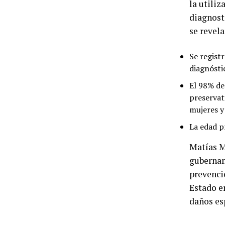
la utiliz
diagnost
se revela
Se regist
diagnósti
El 98% de 
preservat
mujeres y
La edad p
Matías M
gubernam
prevenci
Estado e
daños esp