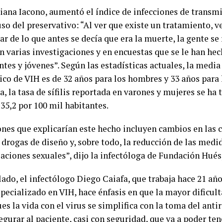
iana Iacono, aumentó el índice de infecciones de transmi
uso del preservativo: “Al ver que existe un tratamiento, v
ar de lo que antes se decía que era la muerte, la gente se 
n varias investigaciones y en encuestas que se le han hec
tes y jóvenes”. Según las estadísticas actuales, la media
ico de VIH es de 32 años para los hombres y 33 años para 
, la tasa de sífilis reportada en varones y mujeres se ha
 35,2 por 100 mil habitantes.
ones que explicarían este hecho incluyen cambios en las 
 drogas de diseño y, sobre todo, la reducción de las medi
elaciones sexuales”, dijo la infectóloga de Fundación Hué
lado, el infectólogo Diego Caiafa, que trabaja hace 21 añ
pecializado en VIH, hace énfasis en que la mayor dificul
ues la vida con el virus se simplifica con la toma del antir
egurar al paciente, casi con seguridad, que va a poder te