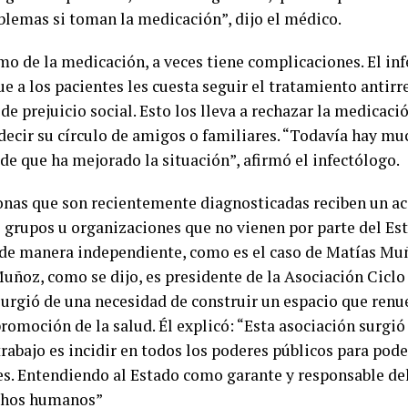
oblemas si toman la medicación”, dijo el médico.
mo de la medicación, a veces tiene complicaciones. El in
e a los pacientes les cuesta seguir el tratamiento antirr
de prejuicio social. Esto los lleva a rechazar la medicaci
 decir su círculo de amigos o familiares. “Todavía hay m
de que ha mejorado la situación”, afirmó el infectólogo.
onas que son recientemente diagnosticadas reciben un 
e grupos u organizaciones que no vienen por parte del Es
 de manera independiente, como es el caso de Matías Mu
uñoz, como se dijo, es presidente de la Asociación Ciclo 
surgió de una necesidad de construir un espacio que renu
romoción de la salud. Él explicó: “Esta asociación surgi
trabajo es incidir en todos los poderes públicos para pod
es. Entendiendo al Estado como garante y responsable d
chos humanos”