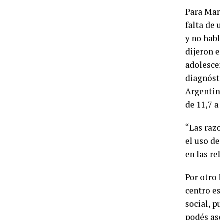
Para Mar
falta de 
y no habl
dijeron e
adolescen
diagnóst
Argentina
de 11,7 a
“Las raz
el uso de
en las r
Por otro 
centro es
social, p
podés as