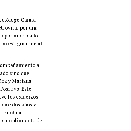
fectólogo Caiafa
etroviral por una
ón por miedo a lo
ucho estigma social
acompañamiento a
tado sino que
ñoz y Mariana
Positivo. Este
eve los esfuerzos
ó hace dos años y
er cambiar
el cumplimiento de