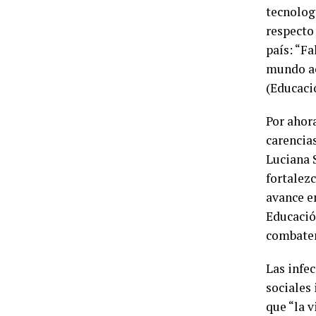
tecnolog
respecto
país: “F
mundo ac
(Educaci
Por ahor
carencia
Luciana 
fortalezc
avance e
Educació
combaten
Las infe
sociales 
que “la v