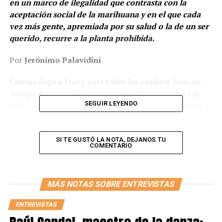
en un marco de ilegalidad que contrasta con la
aceptación social de la marihuana y en el que cada
vez más gente, apremiada por su salud o la de un ser
querido, recurre a la planta prohibida.
Por
Jerónimo Palavidini
Sabrina llega a Eter y mira todos los cambios. Pasó un
tiempo desde su egreso; años llenos de activismo y de
SEGUIR LEYENDO
vida. La remera de Mamá Cultiva se le estira sobre una
panza de embarazada.
Ella no es cuidadora de nadie, aunque como todos, tiene
SI TE GUSTÓ LA NOTA, DEJANOS TU
COMENTARIO
personas cercanas con problemas de salud. Conoce el
cambio que el cannabis puede traer a una vida así, y con
ese impulso trabaja. Habla con admiración de las mamás
MÁS NOTAS SOBRE ENTREVISTAS
de la ONG, personas que dedican su vida al cuidado de
sus hijos y que además decidieron organizarse para
ENTREVISTAS
buscarle un marco legal a lo que mejor les hizo: el