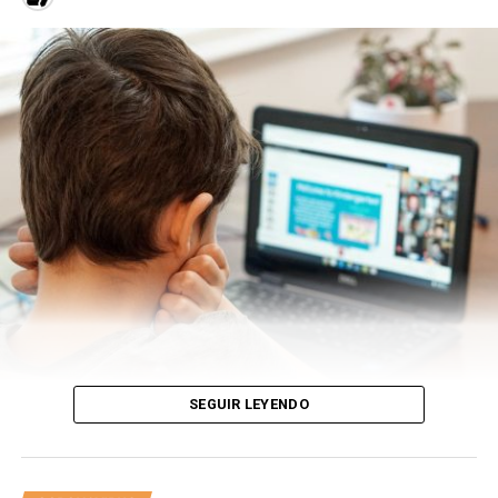
Solo hay cola en un sector del supermercado, la
fiambrería. Ahí todes respetan su turno manteniendo la
distancia sugerida. La única conversación que se escucha
es la del cliente con la persona que atiende allí. De las
primeras marcas de queso ya no hay rastros, se las
llevaron. También se han
stockeado
de pan francés, en el
estante hay solo pan lactal. .
ARTÍCULOS SOBRE
#ETERDIGITAL
LEÉ TAMBIÉN
DOMINGO ETERNO
SEGUIR LEYENDO