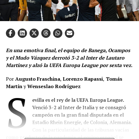
En una emotiva final, el equipo de Banega, Ocampos
y el Mudo Vázquez derrotó 3-2 al Inter de Lautaro
Martínez y alzó la UEFA Europa League por sexta vez.
Por
Augusto Fraschina
,
Lorenzo Rapassi
,
Tomás
Martín
y
Wenseslao Rodríguez
S
evilla es el rey de la UEFA Europa League.
Venció 3-2 al Inter de Italia y se consagró
campeón en la gran final disputada en el
Estadio Rhein Energie, de Colonia, Alemania.
Con la particularidad de las tribunas vacías
como producto de la pandemia, el equipo español se