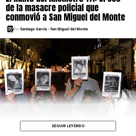
judeofobia de la derecha radicalizada.
de la masacre policial que
conmovió a San Miguel del Monte
Por
Santiago García - San Miguel del Monte
SEGUIR LEYENDO