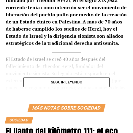
fundado por Theodor Herzl, en el siglo XIX,esta
corriente tenía como intención ser el movimiento de
liberación del pueblo judío por medio de la creación
de un Estado étnico en Palestina. A mas de 70 años
de haberse cumplido los sueños de Herzl, hoy el
Estado de Israel y la dirigencia sionista son aliados
estratégicos de la tradicional derecha antisemita.
El Estado de Israel se creó 40 años después del
fallecimiento de Theodor Herzl, fundador del
movimiento sionista. Su legado está inspirado en el
exterminio e invisibilización del pueblo palestino (que
SEGUIR LEYENDO
padece un régimen de apartheid) y en las alianzas de las
corrientes israelíes más conservadoras con la derecha
fascistizante – históricamente antisemita – en el marco
MÁS NOTAS SOBRE SOCIEDAD
internacional.
SOCIEDAD
El sionismo ha evolucionado como un movimiento ajeno
El llanto del kilómetro 111: el eco
a los intereses del pueblo judío y como ocultador de la