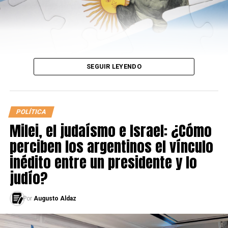
cortar, mucho para cuestionar y debatir.
La oposición se aferró a su fiel comentario: “Vamos
rumbo a Venezuela”. El oficialismo tomó el hecho como
una batalla ganada en la búsqueda de la “Soberanía
alimentaria”. Llovieron comentarios, críticos y a favor,
SEGUIR LEYENDO
en las redes sociales y en los medios de comunicación.
Estamos en una situación extraordinaria a nivel Mundial.
Entonces, también en el Viejo Continente se tomaron
POLÍTICA
varias medidas similares o iguales, a la que planteó el
Milei, el judaísmo e Israel: ¿Cómo
presidente argentino.
perciben los argentinos el vínculo
inédito entre un presidente y lo
La
Francia
de Emmanuel Macron llevará a cabo una
“inyección” de 45millones de euros para que las
judío?
empresas sufran lo menos posible la recesión que
provoca la crisis sanitaria y no descartan posibles
Por
Augusto Aldaz
nacionalizaciones, para evitar quiebras. Además, el
Ministro de Hacienda de dicho país, hizo sonar la idea de