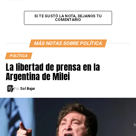
líderes del grupo cerealero fue proponer
una idea diferente a la expropiación, para que la
empresa siga su rumbo como grupo privado. Pero, por
SI TE GUSTÓ LA NOTA, DEJANOS TU
COMENTARIO
parte del Estado, el Presidente se mostró firme ante la
idea propuesta en primer término.
MÁS NOTAS SOBRE POLÍTICA
“La expropiación es la herramienta para salvar a la
empresa, no hay otro modo”
, declaró el mandatario. Y
POLÍTICA
además agregó que, si el Estado ingresa a Vicentin sin
La libertad de prensa en la
una expropiación, sería acordar con empresarios que
Argentina de Milei
están “
muy salpicados
”.
El plan del Gobierno, con la intervención realizada, es
Por
Sol Bajar
evitar que la empresa quiebre y la adquieran capitales
extranjeros. Todo parece indicar que el proyecto de
expropiación llegará al Congreso.