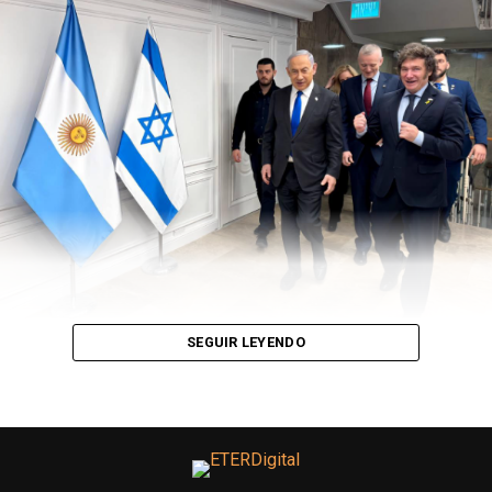
expropiar bancos y aseguradoras, para acabar con las
“Viviendas vacías”
Alemania
aportará a la empresa aeronáutica
“Lufthansa” una ayuda económica de 9mil millones de
dólares, a cambio de quedarse con el 20% de las acciones
de dicha empresa.
Italia
decidió expropiar y nacionalizar la aerolínea
“AliItalia”.
Entonces, no solo la Argentina ingresó al mundo de las
expropiaciones/intervenciones. Pero ¿Por qué el
gobierno tomó esta decisión?
SEGUIR LEYENDO
El grupo Vicentin, durante el mandato de Cambiemos,
tomó un préstamo con el Banco Nación en una suma de
18mil millones de pesos. Esta cesión de dinero tiene una
causa penal abierta donde se investiga si la entidad
nacional, no prestó ese dinero de manera irregular.