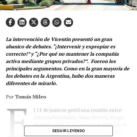
La intervención de Vicentin presentó un gran
abanico de debates. “¡Intervenir y expropiar es
correcto!” y “¿Por qué no mantener la compañía
activa mediante grupos privados?”. Fueron los
principales argumentos. Como en la gran mayoría de
los debates en la Argentina, hubo dos maneras
diferentes de mirarlo.
Por
Tomás Mileo
E
l 11 de junio se gestó una reunión entre
Alberto Fernández, Omar Perotti, Sergio
Nardelli (CEO de Vicentin) y el Ministro de
SEGUIR LEYENDO
Agricultura Luis Basterra. El plan de los