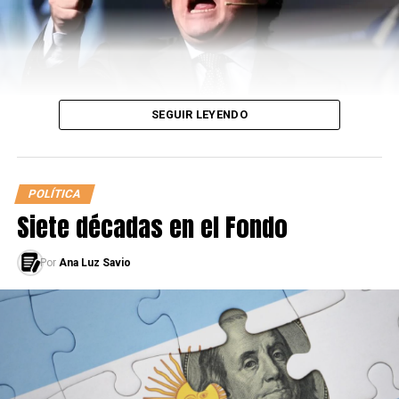
SEGUIR LEYENDO
¿Cómo surge esta decisión que tomó el oficialismo?
POLÍTICA
¿Cómo es el caso de Vicentin? ¿De cuánto fue el
Siete décadas en el Fondo
préstamo otorgado en la gestión de Cambiemos? ¿Por
qué motivo el gobierno decide intervenir? ¿En qué
situación se encuentra la empresa actualmente?
Por
Ana Luz Savio
Alberto Fernández anunció, el 8 de junio, un Decreto de
Necesidad y Urgencia para la expropiación del grupo
cerealero “Vicentin” y en 60 días llevará el proyecto de
Ley al Congreso, para que la compañía pase a ser parte
del Estado. Claramente un tema así deja mucha tela para