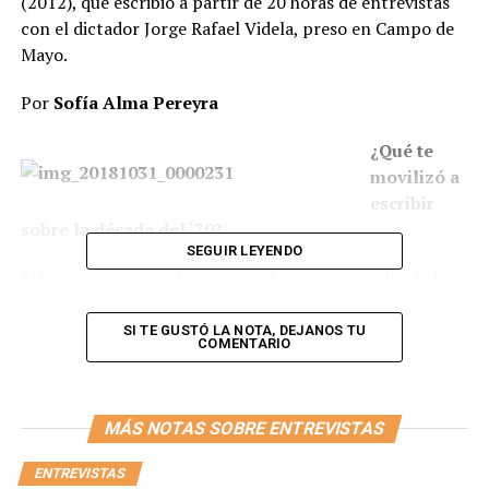
(2012), que escribió a partir de 20 horas de entrevistas
con el dictador Jorge Rafael Videla, preso en Campo de
Mayo.
Por
Sofía Alma Pereyra
¿Qué te
movilizó a
escribir
sobre la década del ‘70?
SEGUIR LEYENDO
El kirchnerismo tenía una mirada muy particular de los
’70, se hablaba de esa década en una clave distinta.
Entonces pensé que podía escribir desde otra clave. Así
SI TE GUSTÓ LA NOTA, DEJANOS TU
COMENTARIO
surgió
Operación Traviata,
tuvo mucho éxito, entonces
me pidieron otros libros, y así fue que tropecé con
Videla.
MÁS NOTAS SOBRE ENTREVISTAS
¿Pudiste sentarte a charlar con él sin prejuicios?
ENTREVISTAS