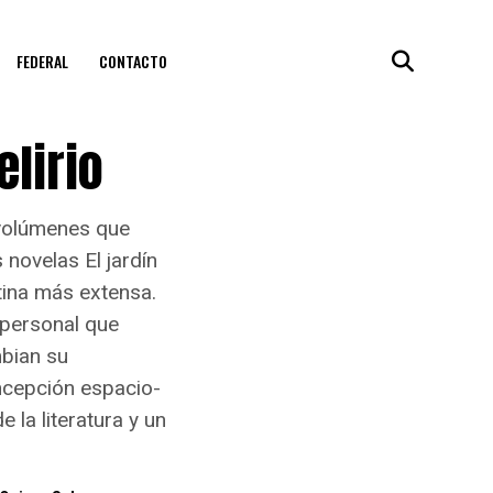
FEDERAL
CONTACTO
elirio
 volúmenes que
 novelas El jardín
tina más extensa.
o personal que
mbian su
ncepción espacio-
 la literatura y un