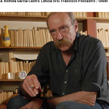
sa
,
Romina García Castro
,
Leticia Orsi
,
Francisco Policastro
y
Oliver