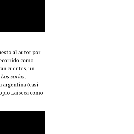
esto al autor por
recorrido como
tran cuentos, un
a
Los sorias,
a argentina (casi
propio Laiseca como