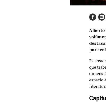
Alberto 
volúmen
destaca
por ser
Es creado
que traba
dimensió
espacio-
literatur
Capítu