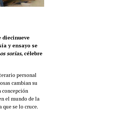
e diecinueve
sía y ensayo se
os sorias
, célebre
terario personal
 cosas cambian su
a concepción
en el mundo de la
 que se lo cruce.