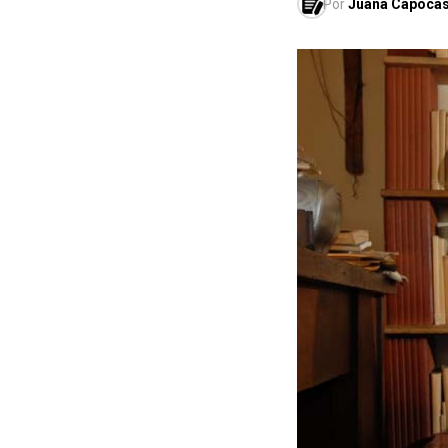
Por
Juana Capoca