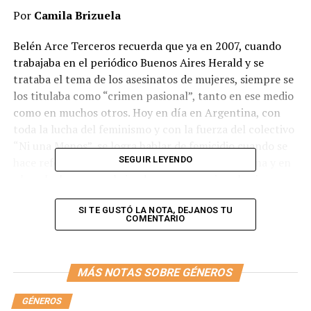
Por
Camila Brizuela
Belén Arce Terceros recuerda que ya en 2007, cuando
trabajaba en el periódico Buenos Aires Herald y se
trataba el tema de los asesinatos de mujeres, siempre se
los titulaba como “crimen pasional”, tanto en ese medio
como en muchos otros. Hoy en día en Argentina, con
toda la lucha del feminismo y con la fuerza del colectivo
“Ni una Menos”, se logra hablar de femicidio cuando se
SEGUIR LEYENDO
hace referencia a este tipo de delito. De esta forma y en
plena lucha se van abriendo nuevos caminos hacia un
tema antes relegado. Aparecen entonces nuevos
espacios y debates en diferentes ámbitos que focalizan
SI TE GUSTÓ LA NOTA, DEJANOS TU
COMENTARIO
la atención en los medios para visibilizarlo. Es por eso
que la comunidad global de Chicas Poderosas encuentra
en esos espacios la manera de llevar adelante la premisa
MÁS NOTAS SOBRE GÉNEROS
de que el futuro de los medios es femenino, mientras
que el presente es feminista.
GÉNEROS