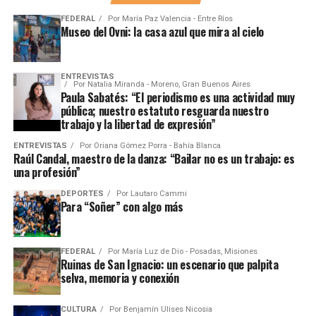
FEDERAL
Por
María Paz Valencia - Entre Ríos
Museo del Ovni: la casa azul que mira al cielo
ENTREVISTAS
Por
Natalia Miranda - Moreno, Gran Buenos Aires
Paula Sabatés: “El periodismo es una actividad muy
pública; nuestro estatuto resguarda nuestro
trabajo y la libertad de expresión”
ENTREVISTAS
Por
Oriana Gómez Porra - Bahía Blanca
Raúl Candal, maestro de la danza: “Bailar no es un trabajo: es
una profesión”
DEPORTES
Por
Lautaro Cammi
Para “Soñer” con algo más
FEDERAL
Por
María Luz de Dio - Posadas, Misiones
Ruinas de San Ignacio: un escenario que palpita
selva, memoria y conexión
CULTURA
Por
Benjamín Ulises Nicosia