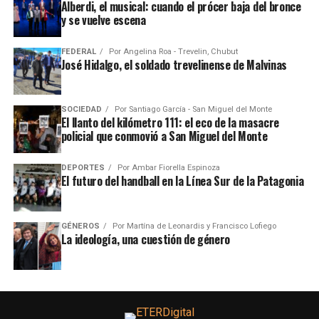
Alberdi, el musical: cuando el prócer baja del bronce
y se vuelve escena
FEDERAL
Por
Angelina Roa - Trevelin, Chubut
José Hidalgo, el soldado trevelinense de Malvinas
SOCIEDAD
Por
Santiago García - San Miguel del Monte
El llanto del kilómetro 111: el eco de la masacre
policial que conmovió a San Miguel del Monte
DEPORTES
Por
Ambar Fiorella Espinoza
El futuro del handball en la Línea Sur de la Patagonia
GÉNEROS
Por
Martína de Leonardis y Francisco Lofiego
La ideología, una cuestión de género