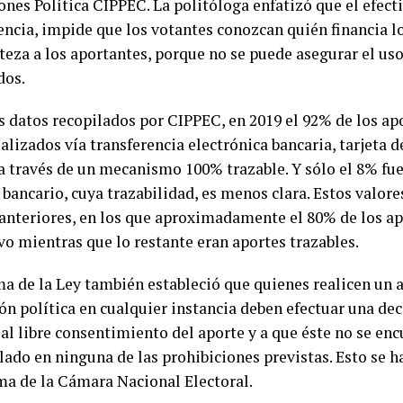
ones Política CIPPEC. La politóloga enfatizó que el efect
encia, impide que los votantes conozcan quién financia lo
teza a los aportantes, porque no se puede asegurar el uso 
dos.
s datos recopilados por CIPPEC, en 2019 el 92% de los ap
alizados vía transferencia electrónica bancaria, tarjeta d
 a través de un mecanismo 100% trazable. Y sólo el 8% fu
bancario, cuya trazabilidad, es menos clara. Estos valor
 anteriores, en los que aproximadamente el 80% de los ap
vo mientras que lo restante eran aportes trazables.
ma de la Ley también estableció que quienes realicen un 
ón política en cualquier instancia deben efectuar una dec
al libre consentimiento del aporte y a que éste no se en
ado en ninguna de las prohibiciones previstas. Esto se ha
ma de la Cámara Nacional Electoral.