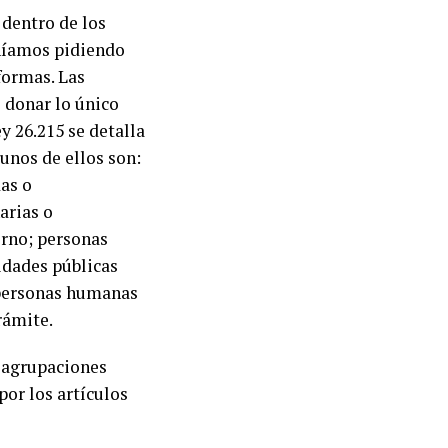
dentro de los
eníamos pidiendo
formas. Las
 donar lo único
y 26.215 se detalla
unos de ellos son:
as o
arias o
erno; personas
idades públicas
; personas humanas
rámite.
 agrupaciones
por los artículos