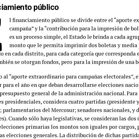
ciamiento público
E
l financiamiento público se divide entre el “aporte e
campaña” y la “contribución para la impresión de bol
es un proceso simple, el Estado le brinda a cada agru
monto que le permita imprimir dos boletas y media 
o en cada distrito, para cada categoría que corresponda el
bién se otorgan fondos, pero para la impresión de una bo
o al “aporte extraordinario para campañas electorales”, 
r para el año en que deban desarrollarse elecciones naci
 presupuesto general de la administración nacional. Para
es presidenciales, considera cuatro partidas (presidente 
l; parlamentarios del Mercosur; senadores nacionales, y 
s). Cuando sólo haya legislativas, se consideran las dos 
 elecciones primarias los montos son iguales por cargos, 
as elecciones generales. La distribución de dichas partida