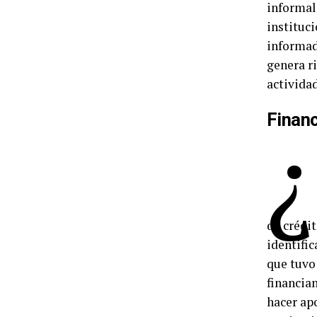
informali
instituci
informado
genera ri
actividad
Finan
de crédi
identific
que tuvo 
financia
hacer ap