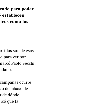
ivado para poder
5 establecen
licos como los
artidos son de esas
o para ver por
emarcó Pablo Secchi,
dadano.
s campañas ocurre
 o del abuso de
er de dónde
icó que la