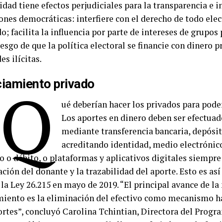
dad tiene efectos perjudiciales para la transparencia e i
ones democráticas: interfiere con el derecho de todo elec
; facilita la influencia por parte de intereses de grupos 
esgo de que la política electoral se financie con dinero 
es ilícitas.
ciamiento privado
¿Q
ué deberían hacer los privados para pode
Los aportes en dinero deben ser efectua
mediante transferencia bancaria, depósi
acreditando identidad, medio electrónico
to o débito, o plataformas y aplicativos digitales siempr
ación del donante y la trazabilidad del aporte. Esto es as
la Ley 26.215 en mayo de 2019. “El principal avance de la
miento es la eliminación del efectivo como mecanismo h
ortes”, concluyó Carolina Tchintian, Directora del Progr