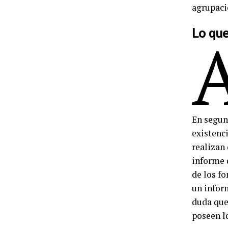
agrupacio
Lo que
En segund
existenc
realizan 
informe d
de los fo
un inform
duda que
poseen l