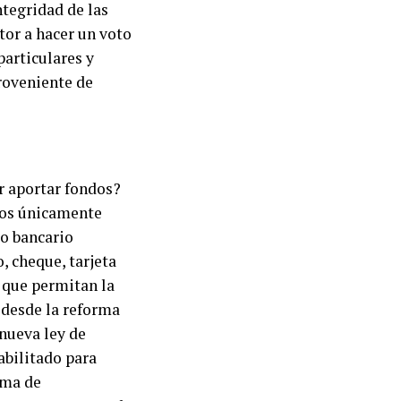
ntegridad de las
tor a hacer un voto
particulares y
proveniente de
r aportar fondos?
dos únicamente
to bancario
, cheque, tarjeta
e que permitan la
í desde la reforma
 nueva ley de
abilitado para
ama de