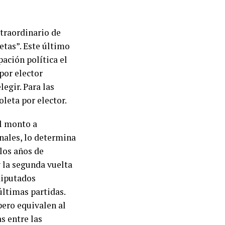
xtraordinario de
etas”. Este último
pación política el
por elector
egir. Para las
leta por elector.
el monto a
onales, lo determina
 los años de
y la segunda vuelta
diputados
últimas partidas.
pero equivalen al
s entre las