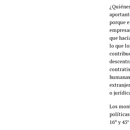
¿Quiénes
aportant
porque e
empresas
que hacía
lo que l
contribu
descentr
contrati
humanas 
extranje
o jurídi
Los mont
políticas
16º y 45°