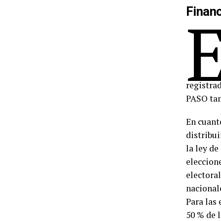
Finan
registrad
PASO tam
En cuant
distribui
la ley de
eleccion
electora
nacionale
Para las
50 % de l