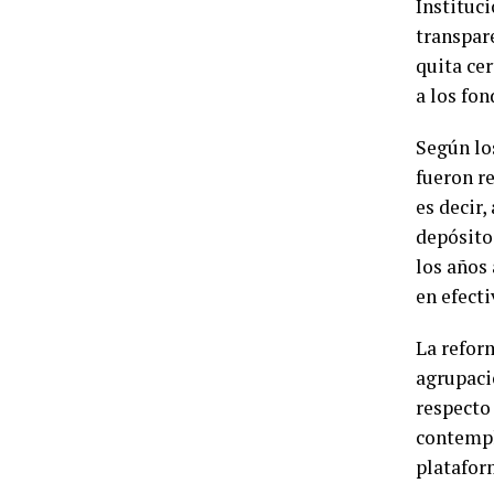
Instituci
transpar
quita cer
a los fon
Según lo
fueron re
es decir,
depósito 
los años
en efecti
La refor
agrupaci
respecto 
contempl
platafor