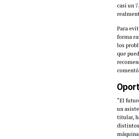
casi un 
realment
Para evi
forma ra
los prob
que pued
recomend
comentó 
Oport
“El futu
un asist
titular, 
distintos
máquina 