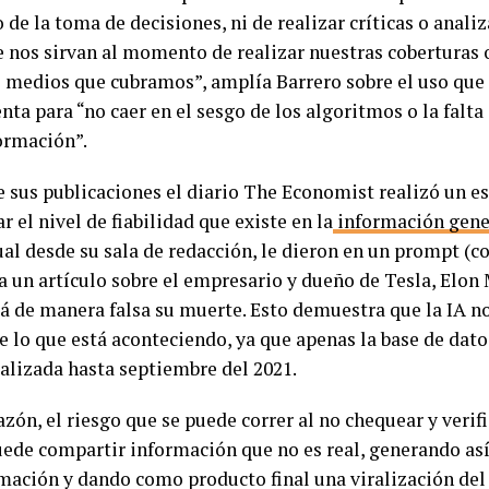
 de la toma de decisiones, ni de realizar críticas o analiz
e nos sirvan al momento de realizar nuestras coberturas o
s medios que cubramos”, amplía Barrero sobre el uso que s
ta para “no caer en el sesgo de los algoritmos o la falta
formación”.
e sus publicaciones el diario The Economist realizó un e
 el nivel de fiabilidad que existe en la
información gene
ual desde su sala de redacción, le dieron en un prompt (
a un artículo sobre el empresario y dueño de Tesla, Elon 
á de manera falsa su muerte. Esto demuestra que la IA n
de lo que está aconteciendo, ya que apenas la base de dat
ualizada hasta septiembre del 2021.
azón, el riesgo que se puede correr al no chequear y verifi
uede compartir información que no es real, generando así 
mación y dando como producto final una viralización del