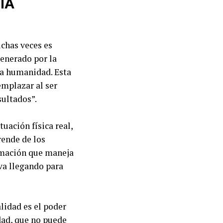
 IA
uchas veces es
generado por la
la humanidad. Esta
emplazar al ser
sultados”.
uación física real,
rende de los
ormación que maneja
va llegando para
lidad es el poder
dad, que no puede