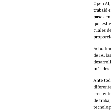
Open AI,
trabajó 
pasos en
que estuv
cuales d
proporci
Actualme
de IA, la
desarrol
más dest
Ante tod
diferent
creciente
de traba
tecnologí