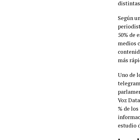
distintas
Según un
periodis
50% de e
medios c
contenid
más rápid
Uno de lo
telegram
parlamen
Voz Data
% de los
informaci
estudio 