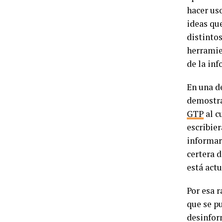
hacer uso
ideas qu
distinto
herramien
de la in
En una d
demostrar
GTP
al c
escribier
informar
certera 
está act
Por esa r
que se p
desinfor