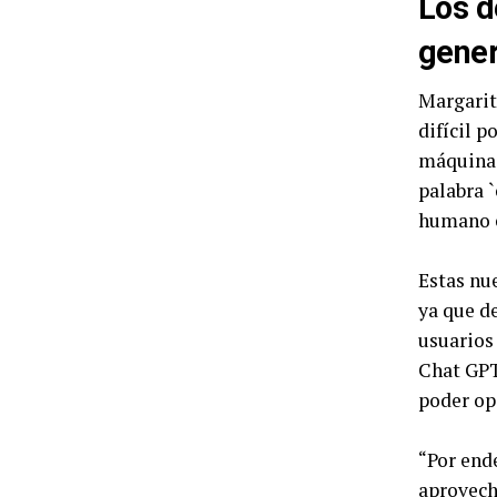
Los d
gener
Margarit
difícil 
máquina.
palabra 
humano e
Estas nue
ya que de
usuarios
Chat GPT
poder op
“Por end
aprovech