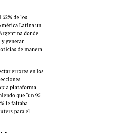
l 62% de los
 América Latina un
a Argentina donde
 y generar
noticias de manera
ctar errores en los
lecciones
ropia plataforma
niendo que “un 95
% le faltaba
euters para el