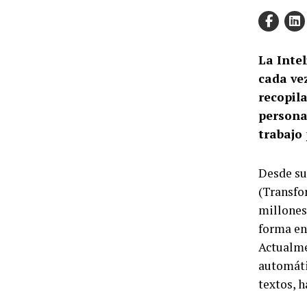
La Intel
cada ve
recopila
persona
trabajo 
Desde su
(Transfo
millones
forma en 
Actualme
automáti
textos, 