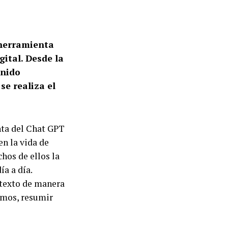
a herramienta
ital. Desde la
enido
se realiza el
nta del Chat GPT
n la vida de
hos de ellos la
ía a día.
 texto de manera
amos, resumir