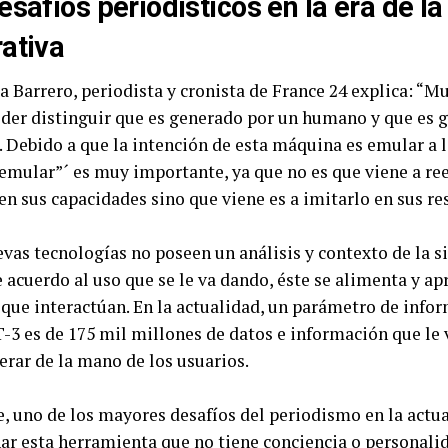
esafíos periodísticos en la era de la
ativa
a Barrero, periodista y cronista de France 24 explica: “M
poder distinguir que es generado por un humano y que es 
 Debido a que la intención de esta máquina es emular a 
`emular”´ es muy importante, ya que no es que viene a re
n sus capacidades sino que viene es a imitarlo en sus re
vas tecnologías no poseen un análisis y contexto de la sit
 acuerdo al uso que se le va dando, éste se alimenta y ap
 que interactúan. En la actualidad, un parámetro de inf
-3 es de 175 mil millones de datos e información que le 
erar de la mano de los usuarios.
e, uno de los mayores desafíos del periodismo en la actua
ar esta herramienta que no tiene conciencia o personali