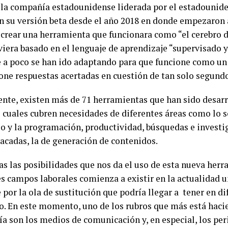
 la compañía estadounidense liderada por el estadouni
en su versión beta desde el año 2018 en donde empezaron 
 crear una herramienta que funcionara como “el cerebro 
iera basado en el lenguaje de aprendizaje “supervisado y 
e a poco se han ido adaptando para que funcione como un
one respuestas acertadas en cuestión de tan solo segundo
nte, existen más de 71 herramientas que han sido desarr
s cuales cubren necesidades de diferentes áreas como lo s
lo y la programación, productividad, búsquedas e investig
acadas, la de generación de contenidos.
as las posibilidades que nos da el uso de esta nueva herr
es campos laborales comienza a existir en la actualidad 
 por la ola de sustitución que podría llegar a tener en d
jo. En este momento, uno de los rubros que más está haci
a son los medios de comunicación y, en especial, los per