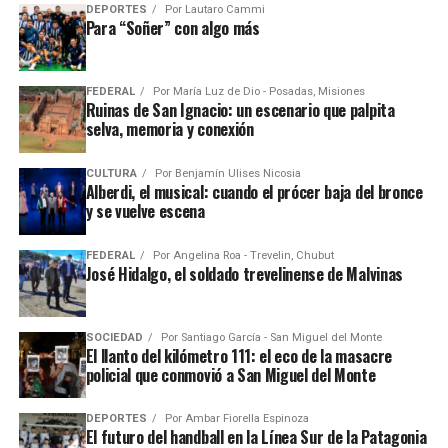
DEPORTES
Por
Lautaro Cammi
Para “Soñer” con algo más
FEDERAL
Por
María Luz de Dio - Posadas, Misiones
Ruinas de San Ignacio: un escenario que palpita
selva, memoria y conexión
CULTURA
Por
Benjamín Ulises Nicosia
Alberdi, el musical: cuando el prócer baja del bronce
y se vuelve escena
FEDERAL
Por
Angelina Roa - Trevelin, Chubut
José Hidalgo, el soldado trevelinense de Malvinas
SOCIEDAD
Por
Santiago García - San Miguel del Monte
El llanto del kilómetro 111: el eco de la masacre
policial que conmovió a San Miguel del Monte
DEPORTES
Por
Ambar Fiorella Espinoza
El futuro del handball en la Línea Sur de la Patagonia