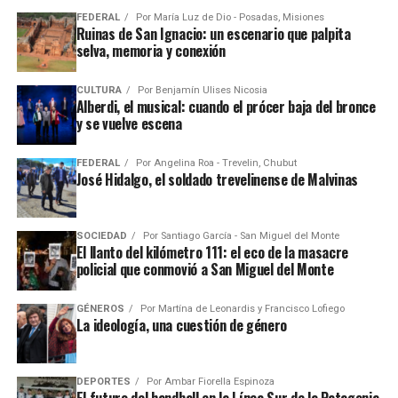
FEDERAL
Por
María Luz de Dio - Posadas, Misiones
Ruinas de San Ignacio: un escenario que palpita
selva, memoria y conexión
CULTURA
Por
Benjamín Ulises Nicosia
Alberdi, el musical: cuando el prócer baja del bronce
y se vuelve escena
FEDERAL
Por
Angelina Roa - Trevelin, Chubut
José Hidalgo, el soldado trevelinense de Malvinas
SOCIEDAD
Por
Santiago García - San Miguel del Monte
El llanto del kilómetro 111: el eco de la masacre
policial que conmovió a San Miguel del Monte
GÉNEROS
Por
Martína de Leonardis y Francisco Lofiego
La ideología, una cuestión de género
DEPORTES
Por
Ambar Fiorella Espinoza
El futuro del handball en la Línea Sur de la Patagonia