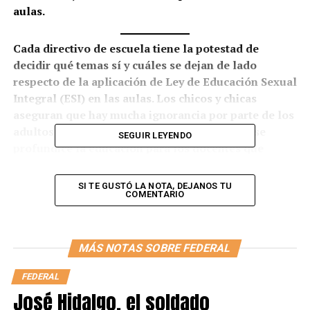
aulas.
Cada directivo de escuela tiene la potestad de
decidir qué temas sí y cuáles se dejan de lado
respecto de la aplicación de Ley de Educación Sexual
Integral (ESI) en las aulas. Los chicos y chicas
aseguran que hay mucha ignorancia por parte de los
adultos. Mientras, algunos padres piden que se
SEGUIR LEYENDO
profundice la educación para los docentes que
tengan interés en hacerlo.
SI TE GUSTÓ LA NOTA, DEJANOS TU
“Hablar de la ESI no es solo
hablar del cuerpo
, sino que
COMENTARIO
hay un montón de temas diversos que los padres por
desconocimiento o temor no lo hablan y se van creando
tabúes y con ellos llegan al secundario”, cuenta
Brígido
MÁS NOTAS SOBRE FEDERAL
Centurión
, profesor de Lengua y Literatura de la
Escuela de Educación Secundaria Nº99 de la ciudad de
FEDERAL
Formosa.
José Hidalgo, el soldado