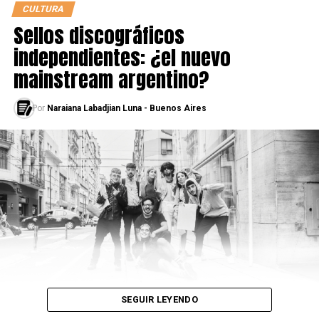
CULTURA
Sellos discográficos
independientes: ¿el nuevo
mainstream argentino?
Por
Naraiana Labadjian Luna - Buenos Aires
Sin embargo, “BANKSY, genius or vandal?”, la
exposición no autorizada que se exhibe en La Rural, no
intenta desenmascarar al artista, sino mostrar su obra y
servir toda información y análisis sobre ésta para que lxs
visitantes formulen sus propias conclusiones sobre si
Banksy es verdaderamente un maestro del arte
ingenioso o una persona que comete acciones
“destructivas” contra la propiedad privada.
SEGUIR LEYENDO
La infraestructura que necesitó la muestra constó de la