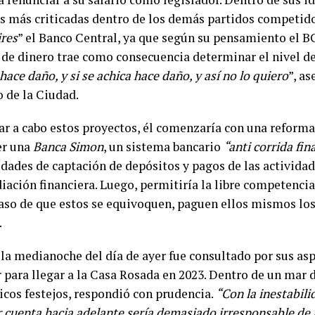
as más criticadas dentro de los demás partidos competido
ires
” el Banco Central, ya que según su pensamiento el BC
 de dinero trae como consecuencia determinar el nivel de
ace daño, y si se achica hace daño, y así no lo quiero
”, as
o de la Ciudad.
var a cabo estos proyectos, él comenzaría con una reforma
er una
Banca Simon
, un sistema bancario
“anti corrida fin
idades de captación de depósitos y pagos de las activida
iación financiera. Luego, permitiría la libre competencia
caso de que estos se equivoquen, paguen ellos mismos los
.
 la medianoche del día de ayer fue consultado por sus as
 para llegar a la Casa Rosada en 2023. Dentro de un mar 
icos festejos, respondió con prudencia.
“Con la inestabili
r cuenta hacia adelante sería demasiado irresponsable de 