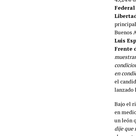
Federal
Liberta
principa
Buenos Ai
Luis Es
Frente 
muestran
condicio
en condic
el candi
lanzado 
Bajo el 
en medio
un león q
dije que 