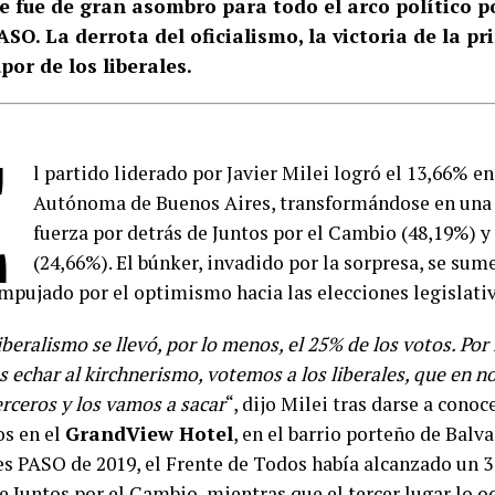
e fue de gran asombro para todo el arco político po
ASO. La derrota del oficialismo, la victoria de la p
upor de los liberales.
E
l partido liderado por Javier Milei logró el 13,66% e
Autónoma de Buenos Aires, transformándose en una 
fuerza por detrás de Juntos por el Cambio (48,19%) y
(24,66%). El búnker, invadido por la sorpresa, se sum
empujado por el optimismo hacia las elecciones legislati
iberalismo se llevó, por lo menos, el 25% de los votos. Por l
 echar al kirchnerismo, votemos a los liberales, que en 
erceros y los vamos a sacar
“, dijo Milei tras darse a cono
os en el
GrandView Hotel
, en el barrio porteño de Balv
es PASO de 2019, el Frente de Todos había alcanzado un 3
e Juntos por el Cambio, mientras que el tercer lugar lo o