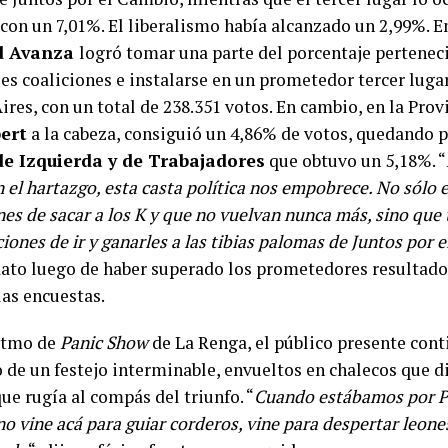
con un 7,01%. El liberalismo había alcanzado un 2,99%. En
d Avanza
logró tomar una parte del porcentaje perteneci
les coaliciones e instalarse en un prometedor tercer luga
res, con un total de 238.351 votos. En cambio, en la Prov
pert
a la cabeza, consiguió un 4,86% de votos, quedando p
de Izquierda y de Trabajadores
que obtuvo un 5,18%. “
 el hartazgo, esta casta política nos empobrece. No sólo
nes de sacar a los K y que no vuelvan nunca más, sino qu
iones de ir y ganarles a las tibias palomas de Juntos por 
dato luego de haber superado los prometedores resultado
las encuestas.
ritmo de
Panic Show
de La Renga, el público presente con
 de un festejo interminable, envueltos en chalecos que d
ue rugía al compás del triunfo. “
Cuando estábamos por Pl
no vine acá para guiar corderos, vine para despertar leone