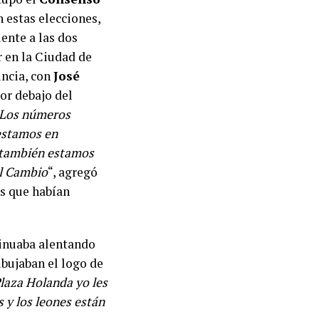
 estas elecciones,
ente a las dos
r en la Ciudad de
incia, con
José
or debajo del
Los números
 estamos en
e también estamos
el Cambio
“, agregó
s que habían
tinuaba alentando
ibujaban el logo de
aza Holanda yo les
s y los leones están