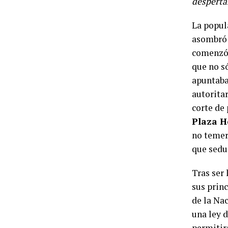
despert
La popul
asombró 
comenzó 
que no s
apuntaba
autorita
corte de
Plaza H
no temer
que sedu
Tras ser
sus prin
de la Na
una ley d
permitirá