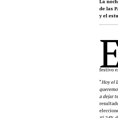
La noch
de las P
y el est
festivo 
“
Hoy el l
queremos
a dejar t
resultad
eleccion
45,24% d