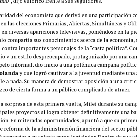
ando
“, dijo eufórico frente a sus seguidores.
aridad del economista que derivó en una participación c
en las elecciones Primarias, Abiertas, Simultáneas y Obl
en diversas apariciones televisivas, poniéndose en la pi
ólo compartía sus conocimientos acerca de la economía,
 contra importantes personajes de la “casta política”. Co
rio y un estilo despreocupado, protagonizado por una ca
 pelo informal, dio inicio a una polémica campaña polít
olanda
y que logró cautivar a la juventud mediante una 
le a nada. Su manera de demostrar oposición a una critica
zco de cierta forma a un público complicado de atraer.
 la sorpresa de esta primera vuelta, Milei durante su cam
cipales proyectos si logra obtener definitivamente una b
ción. En reiteradas oportunidades, apuntó a que su prime
e reforma de la administración financiera del sector públ
 renunciar a su salario como legislador. Dentro de sus i