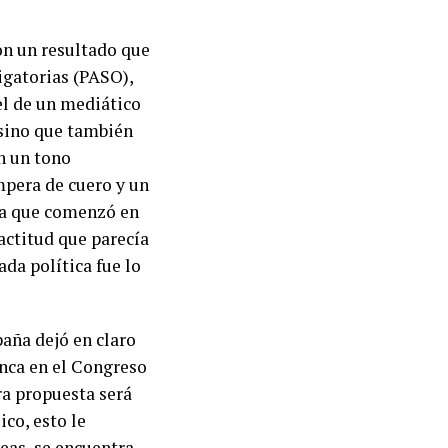
on un resultado que
igatorias (PASO),
el de un mediático
 sino que también
n un tono
mpera de cuero y un
ica que comenzó en
actitud que parecía
da política fue lo
paña dejó en claro
anca en el Congreso
ra propuesta será
ico, esto le
deas, se encuentra