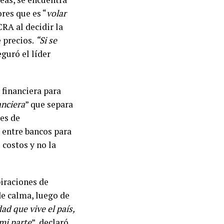
res que es “
volar
RA al decidir la
 precios.
“Si se
eguró el líder
 financiera para
anciera
” que separa
des de
 entre bancos para
 costos y no la
piraciones de
de calma, luego de
dad que vive el país,
mi parte
”, declaró