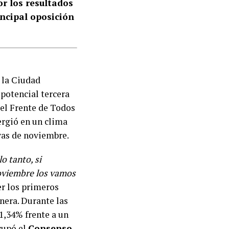
r los resultados
rincipal oposición
n la Ciudad
potencial tercera
 el Frente de Todos
ergió en un clima
vas de noviembre.
o tanto, si
noviembre los vamos
cer los primeros
anera. Durante las
1,34% frente a un
cupó el
Consenso