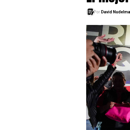
Por
David Nudelm