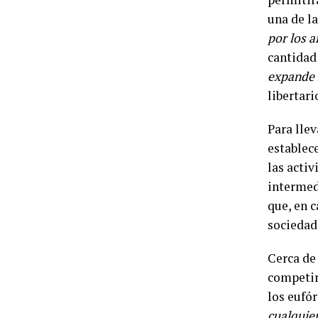
una de l
por los a
cantidad
expande h
libertari
Para lle
establec
las activ
intermed
que, en 
sociedad
Cerca de
competir
los eufór
cualquie